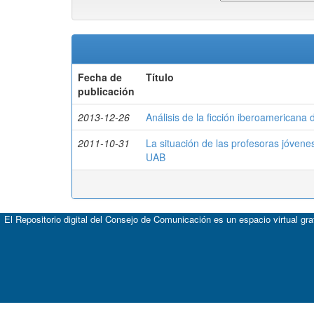
Fecha de
Título
publicación
2013-12-26
Análisis de la ficción iberoamerican
2011-10-31
La situación de las profesoras jóvene
UAB
El Repositorio digital del Consejo de Comunicación es un espacio virtual gr