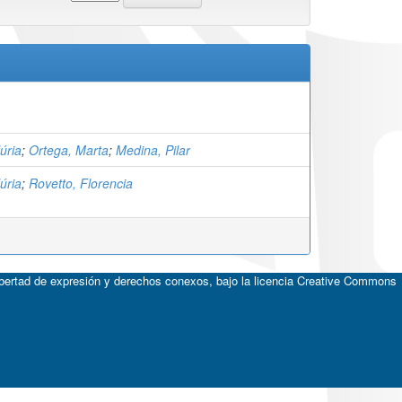
úria
;
Ortega, Marta
;
Medina, Pilar
úria
;
Rovetto, Florencia
ibertad de expresión y derechos conexos, bajo la licencia
Creative Commons