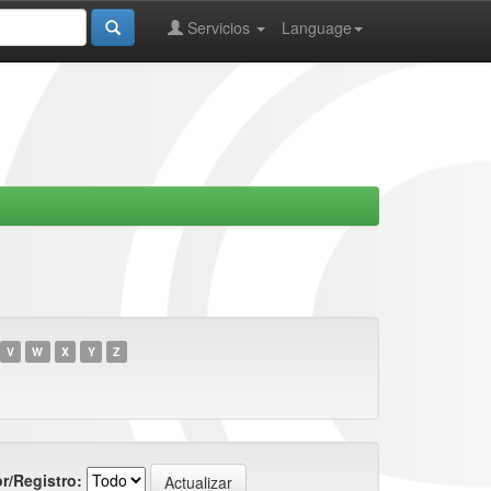
Servicios
Language
V
W
X
Y
Z
r/Registro: