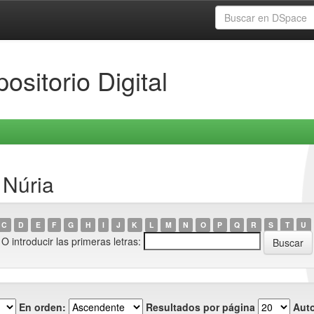
ositorio Digital
 Núria
C
D
E
F
G
H
I
J
K
L
M
N
O
P
Q
R
S
T
U
O introducir las primeras letras:
En orden:
Resultados por página
Auto