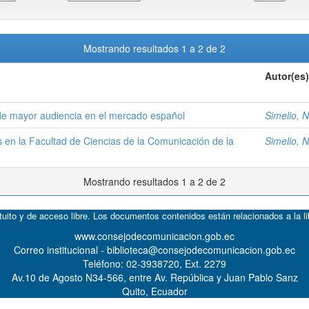
Mostrando resultados 1 a 2 de 2
Autor(es)
a de mayor audiencia en el mercado español
Simelio, N
s en la Facultad de Ciencias de la Comunicación de la
Simelio, N
Mostrando resultados 1 a 2 de 2
atuito y de acceso libre. Los documentos contenidos están relacionados a la l
www.consejodecomunicacion.gob.ec
Correo institucional - biblioteca@consejodecomunicacion.gob.ec
Teléfono: 02-3938720, Ext. 2279
Av.10 de Agosto N34-566, entre Av. República y Juan Pablo Sanz
Quito, Ecuador