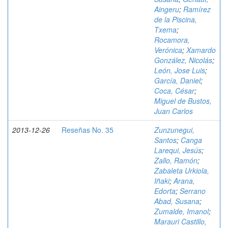
Aingeru
;
Ramírez
de la Piscina,
Txema
;
Rocamora,
Verónica
;
Xamardo
González, Nicolás
;
León, Jose Luis
;
García, Daniel
;
Coca, César
;
Miguel de Bustos,
Juan Carlos
2013-12-26
Reseñas No. 35
Zunzunegui,
Santos
;
Canga
Larequi, Jesús
;
Zallo, Ramón
;
Zabaleta Urkiola,
Iñaki
;
Arana,
Edorta
;
Serrano
Abad, Susana
;
Zumalde, Imanol
;
Marauri Castillo,