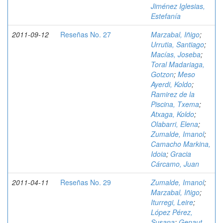
Jiménez Iglesias,
Estefanía
2011-09-12
Reseñas No. 27
Marzabal, Iñigo
;
Urrutia, Santiago
;
Macías, Joseba
;
Toral Madariaga,
Gotzon
;
Meso
Ayerdi, Koldo
;
Ramirez de la
Piscina, Txema
;
Atxaga, Koldo
;
Olabarri, Elena
;
Zumalde, Imanol
;
Camacho Markina,
Idoia
;
Gracia
Cárcamo, Juan
2011-04-11
Reseñas No. 29
Zumalde, Imanol
;
Marzabal, Iñigo
;
Iturregi, Leire
;
López Pérez,
Susana
;
Genaut,