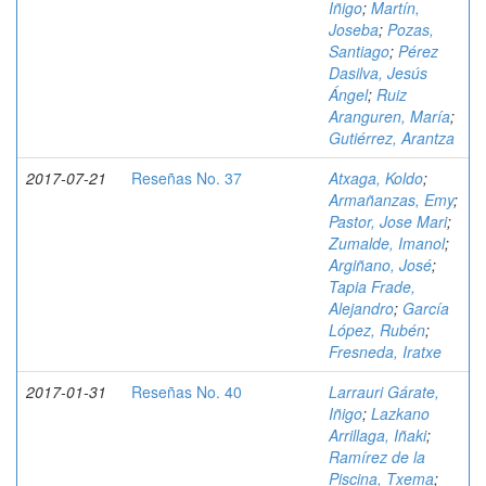
Iñigo
;
Martín,
Joseba
;
Pozas,
Santiago
;
Pérez
Dasilva, Jesús
Ángel
;
Ruiz
Aranguren, María
;
Gutiérrez, Arantza
2017-07-21
Reseñas No. 37
Atxaga, Koldo
;
Armañanzas, Emy
;
Pastor, Jose Mari
;
Zumalde, Imanol
;
Argiñano, José
;
Tapia Frade,
Alejandro
;
García
López, Rubén
;
Fresneda, Iratxe
2017-01-31
Reseñas No. 40
Larrauri Gárate,
Iñigo
;
Lazkano
Arrillaga, Iñaki
;
Ramírez de la
Piscina, Txema
;