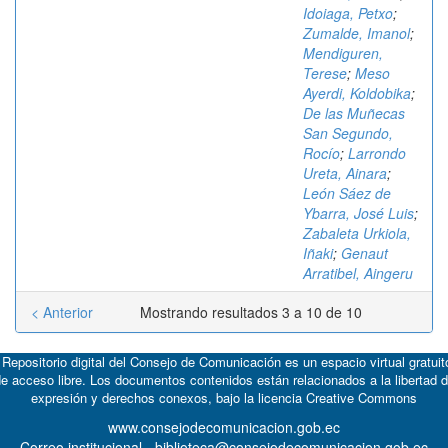
Idoiaga, Petxo
;
Zumalde, Imanol
;
Mendiguren,
Terese
;
Meso
Ayerdi, Koldobika
;
De las Muñecas
San Segundo,
Rocío
;
Larrondo
Ureta, Ainara
;
León Sáez de
Ybarra, José Luis
;
Zabaleta Urkiola,
Iñaki
;
Genaut
Arratibel, Aingeru
< Anterior
Mostrando resultados 3 a 10 de 10
 Repositorio digital del Consejo de Comunicación es un espacio virtual gratuit
e acceso libre. Los documentos contenidos están relacionados a la libertad 
expresión y derechos conexos, bajo la licencia
Creative Commons
www.consejodecomunicacion.gob.ec
Correo institucional - biblioteca@consejodecomunicacion.gob.ec