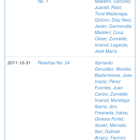
No. 1
Maestro, Gonzalo
;
Juaristi, Patxi
;
Toral Madariaga,
Gotzon
;
Díaz Noci,
Javier
;
Garmendia,
Maialen
;
Coca,
César
;
Zumalde,
Imanol
;
Legarda,
José María
2011-10-31
Reseñas No. 24
Xamardo
González, Nicolás
;
Basterretxea, Jose
Inazio
;
Pérez
Fuentes, Juan
Carlos
;
Zumalde,
Imanol
;
Murelaga
Ibarra, Jon
;
Fresneda, Iratxe
;
Ginesta Portet,
Xavier
;
Merodio,
Iker
;
Galindo
Arranz, Fermín
;