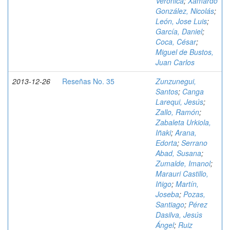
Verónica
;
Xamardo
González, Nicolás
;
León, Jose Luis
;
García, Daniel
;
Coca, César
;
Miguel de Bustos,
Juan Carlos
2013-12-26
Reseñas No. 35
Zunzunegui,
Santos
;
Canga
Larequi, Jesús
;
Zallo, Ramón
;
Zabaleta Urkiola,
Iñaki
;
Arana,
Edorta
;
Serrano
Abad, Susana
;
Zumalde, Imanol
;
Marauri Castillo,
Iñigo
;
Martín,
Joseba
;
Pozas,
Santiago
;
Pérez
Dasilva, Jesús
Ángel
;
Ruiz