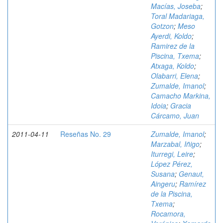
Macías, Joseba
;
Toral Madariaga,
Gotzon
;
Meso
Ayerdi, Koldo
;
Ramirez de la
Piscina, Txema
;
Atxaga, Koldo
;
Olabarri, Elena
;
Zumalde, Imanol
;
Camacho Markina,
Idoia
;
Gracia
Cárcamo, Juan
2011-04-11
Reseñas No. 29
Zumalde, Imanol
;
Marzabal, Iñigo
;
Iturregi, Leire
;
López Pérez,
Susana
;
Genaut,
Aingeru
;
Ramírez
de la Piscina,
Txema
;
Rocamora,