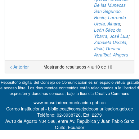
De las Muñecas
San Segundo,
Rocío
;
Larrondo
Ureta, Ainara
;
León Sáez de
Ybarra, José Luis
;
Zabaleta Urkiola,
Iñaki
;
Genaut
Arratibel, Aingeru
< Anterior
Mostrando resultados 4 a 10 de 10
 Repositorio digital del Consejo de Comunicación es un espacio virtual gratuit
e acceso libre. Los documentos contenidos están relacionados a la libertad 
expresión y derechos conexos, bajo la licencia
Creative Commons
www.consejodecomunicacion.gob.ec
Correo institucional - biblioteca@consejodecomunicacion.gob.ec
Teléfono: 02-3938720, Ext. 2279
Av.10 de Agosto N34-566, entre Av. República y Juan Pablo Sanz
Quito, Ecuador