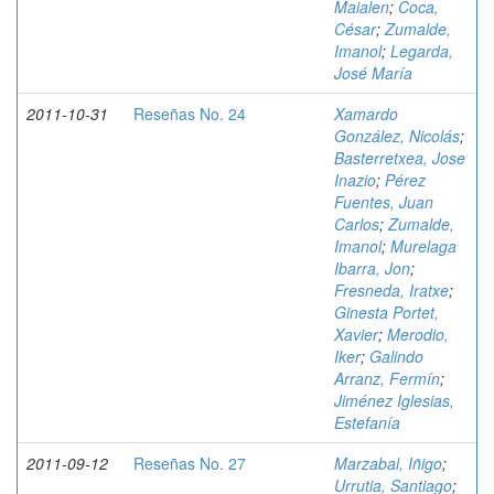
Maialen
;
Coca,
César
;
Zumalde,
Imanol
;
Legarda,
José María
2011-10-31
Reseñas No. 24
Xamardo
González, Nicolás
;
Basterretxea, Jose
Inazio
;
Pérez
Fuentes, Juan
Carlos
;
Zumalde,
Imanol
;
Murelaga
Ibarra, Jon
;
Fresneda, Iratxe
;
Ginesta Portet,
Xavier
;
Merodio,
Iker
;
Galindo
Arranz, Fermín
;
Jiménez Iglesias,
Estefanía
2011-09-12
Reseñas No. 27
Marzabal, Iñigo
;
Urrutia, Santiago
;