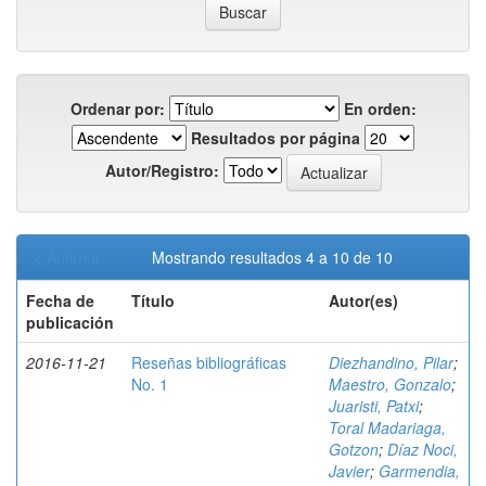
Ordenar por:
En orden:
Resultados por página
Autor/Registro:
< Anterior
Mostrando resultados 4 a 10 de 10
Fecha de
Título
Autor(es)
publicación
2016-11-21
Reseñas bibliográficas
Diezhandino, Pilar
;
No. 1
Maestro, Gonzalo
;
Juaristi, Patxi
;
Toral Madariaga,
Gotzon
;
Díaz Noci,
Javier
;
Garmendia,