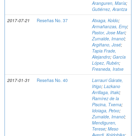
Aranguren, María
;
Gutiérrez, Arantza
2017-07-21
Reseñas No. 37
Atxaga, Koldo
;
Armañanzas, Emy
;
Pastor, Jose Mari
;
Zumalde, Imanol
;
Argiñano, José
;
Tapia Frade,
Alejandro
;
García
López, Rubén
;
Fresneda, Iratxe
2017-01-31
Reseñas No. 40
Larrauri Gárate,
Iñigo
;
Lazkano
Arrillaga, Iñaki
;
Ramírez de la
Piscina, Txema
;
Idoiaga, Petxo
;
Zumalde, Imanol
;
Mendiguren,
Terese
;
Meso
Ayerdi, Koldobika
;