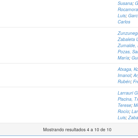
Susana
;
G
Rocamora,
Luis
;
Garc
Carlos
Zunzunegu
Zabaleta U
Zumalde, 
Pozas, Sa
María
;
Gut
Atxaga, K
Imanol
;
Ar
Rubén
;
Fr
Larrauri G
Piscina, 
Terese
;
Me
Rocío
;
Lar
Luis
;
Zabal
Mostrando resultados 4 a 10 de 10