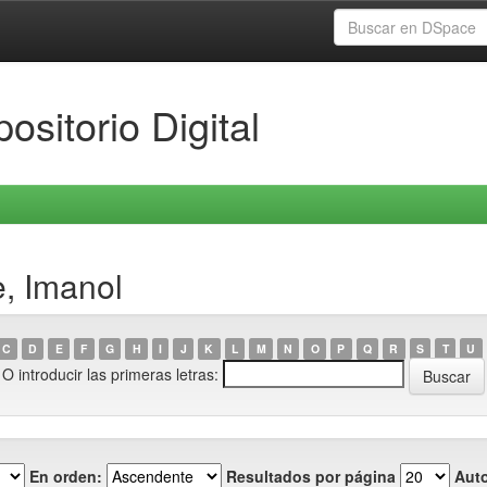
ositorio Digital
, Imanol
C
D
E
F
G
H
I
J
K
L
M
N
O
P
Q
R
S
T
U
O introducir las primeras letras:
En orden:
Resultados por página
Auto