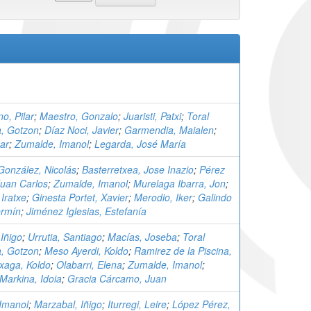
o, Pilar
;
Maestro, Gonzalo
;
Juaristi, Patxi
;
Toral
, Gotzon
;
Díaz Noci, Javier
;
Garmendia, Maialen
;
ar
;
Zumalde, Imanol
;
Legarda, José María
onzález, Nicolás
;
Basterretxea, Jose Inazio
;
Pérez
Juan Carlos
;
Zumalde, Imanol
;
Murelaga Ibarra, Jon
;
Iratxe
;
Ginesta Portet, Xavier
;
Merodio, Iker
;
Galindo
ermín
;
Jiménez Iglesias, Estefanía
Iñigo
;
Urrutia, Santiago
;
Macías, Joseba
;
Toral
, Gotzon
;
Meso Ayerdi, Koldo
;
Ramirez de la Piscina,
xaga, Koldo
;
Olabarri, Elena
;
Zumalde, Imanol
;
arkina, Idoia
;
Gracia Cárcamo, Juan
Imanol
;
Marzabal, Iñigo
;
Iturregi, Leire
;
López Pérez,