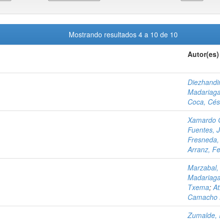
Mostrando resultados 4 a 10 de 10
Autor(es)
Diezhandin
Madariaga
Coca, Cés
Xamardo G
Fuentes, 
Fresneda, 
Arranz, F
Marzabal, 
Madariaga
Txema
;
At
Camacho M
Zumalde, 