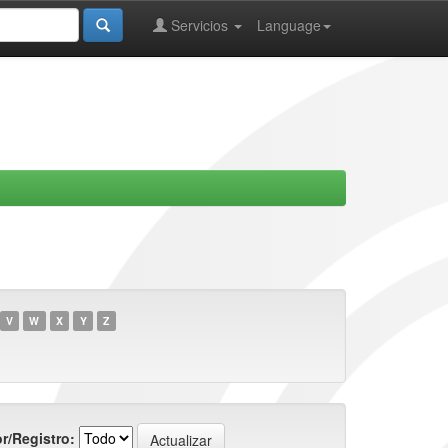
Servicios
Language
V
W
X
Y
Z
r/Registro: