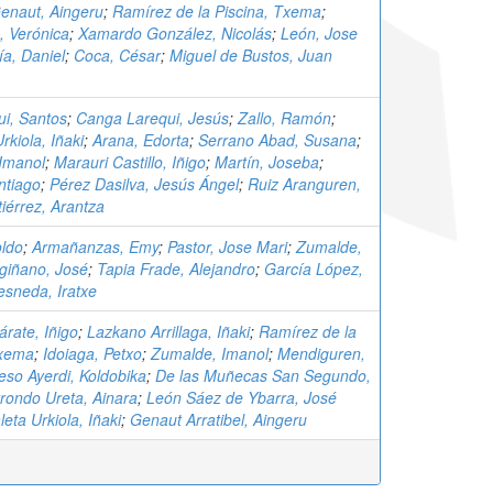
enaut, Aingeru
;
Ramírez de la Piscina, Txema
;
 Verónica
;
Xamardo González, Nicolás
;
León, Jose
ía, Daniel
;
Coca, César
;
Miguel de Bustos, Juan
i, Santos
;
Canga Larequi, Jesús
;
Zallo, Ramón
;
rkiola, Iñaki
;
Arana, Edorta
;
Serrano Abad, Susana
;
Imanol
;
Marauri Castillo, Iñigo
;
Martín, Joseba
;
ntiago
;
Pérez Dasilva, Jesús Ángel
;
Ruiz Aranguren,
iérrez, Arantza
oldo
;
Armañanzas, Emy
;
Pastor, Jose Mari
;
Zumalde,
giñano, José
;
Tapia Frade, Alejandro
;
García López,
esneda, Iratxe
árate, Iñigo
;
Lazkano Arrillaga, Iñaki
;
Ramírez de la
Txema
;
Idoiaga, Petxo
;
Zumalde, Imanol
;
Mendiguren,
so Ayerdi, Koldobika
;
De las Muñecas San Segundo,
rondo Ureta, Ainara
;
León Sáez de Ybarra, José
eta Urkiola, Iñaki
;
Genaut Arratibel, Aingeru