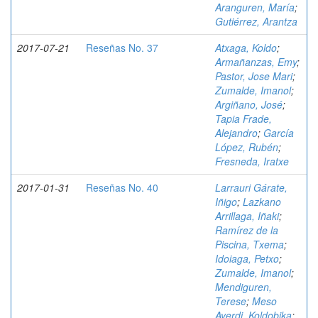
Aranguren, María
;
Gutiérrez, Arantza
2017-07-21
Reseñas No. 37
Atxaga, Koldo
;
Armañanzas, Emy
;
Pastor, Jose Mari
;
Zumalde, Imanol
;
Argiñano, José
;
Tapia Frade,
Alejandro
;
García
López, Rubén
;
Fresneda, Iratxe
2017-01-31
Reseñas No. 40
Larrauri Gárate,
Iñigo
;
Lazkano
Arrillaga, Iñaki
;
Ramírez de la
Piscina, Txema
;
Idoiaga, Petxo
;
Zumalde, Imanol
;
Mendiguren,
Terese
;
Meso
Ayerdi, Koldobika
;