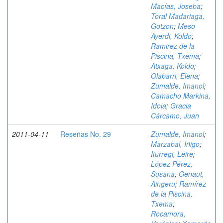
Macías, Joseba
;
Toral Madariaga,
Gotzon
;
Meso
Ayerdi, Koldo
;
Ramirez de la
Piscina, Txema
;
Atxaga, Koldo
;
Olabarri, Elena
;
Zumalde, Imanol
;
Camacho Markina,
Idoia
;
Gracia
Cárcamo, Juan
2011-04-11
Reseñas No. 29
Zumalde, Imanol
;
Marzabal, Iñigo
;
Iturregi, Leire
;
López Pérez,
Susana
;
Genaut,
Aingeru
;
Ramírez
de la Piscina,
Txema
;
Rocamora,