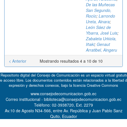
De las Muñecas
San Segundo,
Rocío
;
Larrondo
Ureta, Ainara
;
León Sáez de
Ybarra, José Luis
;
Zabaleta Urkiola,
Iñaki
;
Genaut
Arratibel, Aingeru
< Anterior
Mostrando resultados 4 a 10 de 10
 Repositorio digital del Consejo de Comunicación es un espacio virtual gratuit
e acceso libre. Los documentos contenidos están relacionados a la libertad 
expresión y derechos conexos, bajo la licencia
Creative Commons
www.consejodecomunicacion.gob.ec
Correo institucional - biblioteca@consejodecomunicacion.gob.ec
Teléfono: 02-3938720, Ext. 2279
Av.10 de Agosto N34-566, entre Av. República y Juan Pablo Sanz
Quito, Ecuador