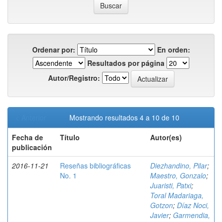
Ordenar por:
En orden:
Resultados por página
Autor/Registro:
< Anterior
Mostrando resultados 4 a 10 de 10
Fecha de
Título
Autor(es)
publicación
2016-11-21
Reseñas bibliográficas
Diezhandino, Pilar
;
No. 1
Maestro, Gonzalo
;
Juaristi, Patxi
;
Toral Madariaga,
Gotzon
;
Díaz Noci,
Javier
;
Garmendia,