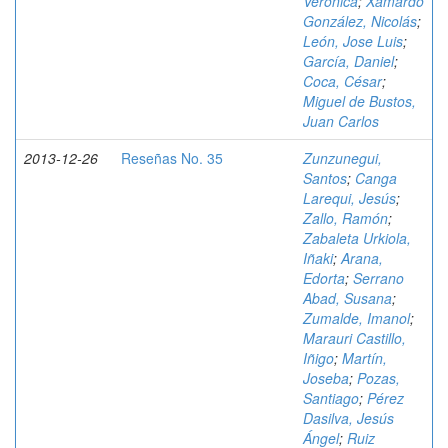
Verónica
;
Xamardo
González, Nicolás
;
León, Jose Luis
;
García, Daniel
;
Coca, César
;
Miguel de Bustos,
Juan Carlos
2013-12-26
Reseñas No. 35
Zunzunegui,
Santos
;
Canga
Larequi, Jesús
;
Zallo, Ramón
;
Zabaleta Urkiola,
Iñaki
;
Arana,
Edorta
;
Serrano
Abad, Susana
;
Zumalde, Imanol
;
Marauri Castillo,
Iñigo
;
Martín,
Joseba
;
Pozas,
Santiago
;
Pérez
Dasilva, Jesús
Ángel
;
Ruiz