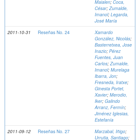
Maialen
;
Coca,
César
;
Zumalde,
Imanol
;
Legarda,
José María
2011-10-31
Reseñas No. 24
Xamardo
González, Nicolás
;
Basterretxea, Jose
Inazio
;
Pérez
Fuentes, Juan
Carlos
;
Zumalde,
Imanol
;
Murelaga
Ibarra, Jon
;
Fresneda, Iratxe
;
Ginesta Portet,
Xavier
;
Merodio,
Iker
;
Galindo
Arranz, Fermín
;
Jiménez Iglesias,
Estefanía
2011-09-12
Reseñas No. 27
Marzabal, Iñigo
;
Urrutia, Santiago
;