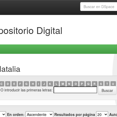
ositorio Digital
atalia
C
D
E
F
G
H
I
J
K
L
M
N
O
P
Q
R
S
T
U
O introducir las primeras letras:
En orden:
Resultados por página
Auto