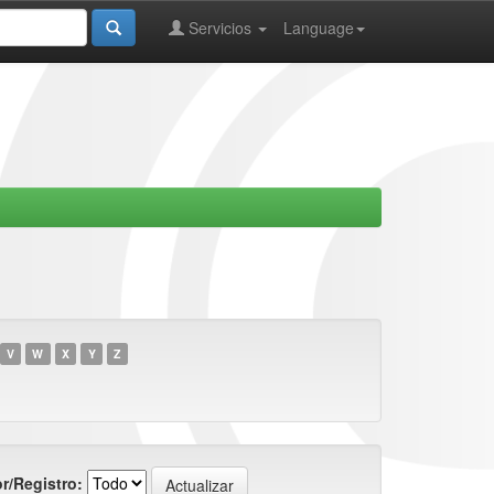
Servicios
Language
V
W
X
Y
Z
r/Registro: