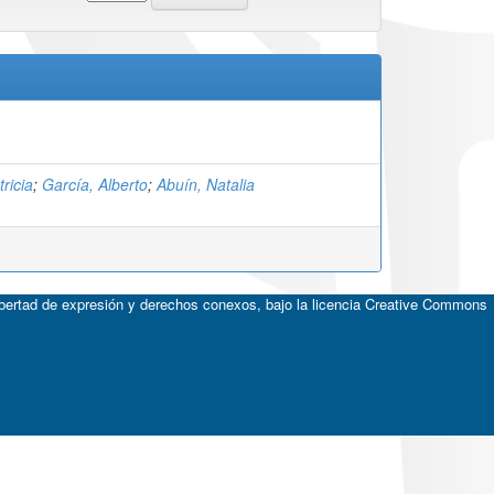
ricia
;
García, Alberto
;
Abuín, Natalia
ibertad de expresión y derechos conexos, bajo la licencia
Creative Commons