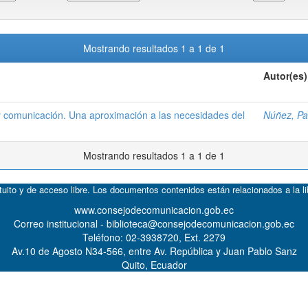
Mostrando resultados 1 a 1 de 1
Autor(es)
 y comunicación. Una aproximación a las necesidades del
Núñez, Pat
Mostrando resultados 1 a 1 de 1
atuito y de acceso libre. Los documentos contenidos están relacionados a la l
www.consejodecomunicacion.gob.ec
Correo institucional - biblioteca@consejodecomunicacion.gob.ec
Teléfono: 02-3938720, Ext. 2279
Av.10 de Agosto N34-566, entre Av. República y Juan Pablo Sanz
Quito, Ecuador