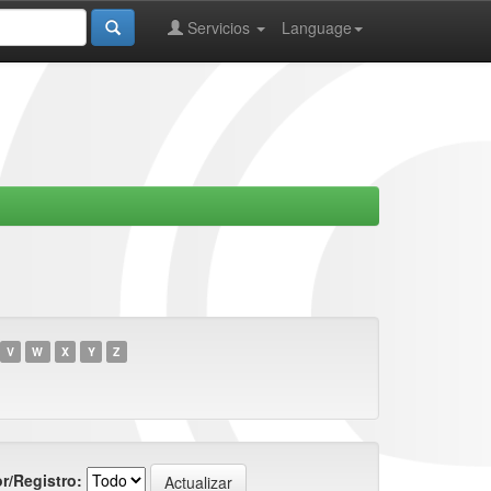
Servicios
Language
V
W
X
Y
Z
r/Registro: