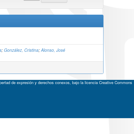
a
;
González, Cristina
;
Alonso, José
ibertad de expresión y derechos conexos, bajo la licencia
Creative Commons