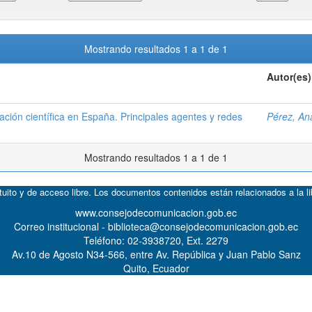
Mostrando resultados 1 a 1 de 1
Autor(es)
ción científica en España. Principales agentes y redes
Pérez, An
Mostrando resultados 1 a 1 de 1
atuito y de acceso libre. Los documentos contenidos están relacionados a la l
www.consejodecomunicacion.gob.ec
Correo institucional - biblioteca@consejodecomunicacion.gob.ec
Teléfono: 02-3938720, Ext. 2279
Av.10 de Agosto N34-566, entre Av. República y Juan Pablo Sanz
Quito, Ecuador