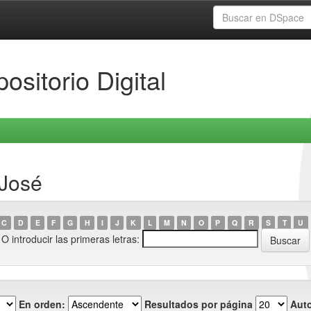
ositorio Digital
 José
C
D
E
F
G
H
I
J
K
L
M
N
O
P
Q
R
S
T
U
O introducir las primeras letras:
En orden:
Resultados por página
Auto