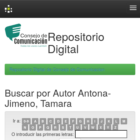
Skip
navigation
Repositorio
Digital
Repositorio Digital de Consejo de Comunicacion
Buscar por Autor Antona-
Jimeno, Tamara
Ir a:
0-9
A
B
C
D
E
F
G
H
I
J
K
L
M
N
O
P
Q
R
S
T
U
V
W
X
Y
Z
O introducir las primeras letras: