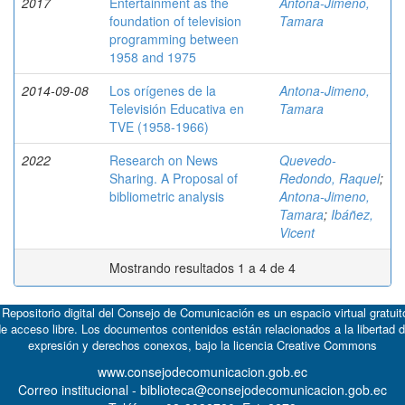
2017
Entertainment as the
Antona-Jimeno,
foundation of television
Tamara
programming between
1958 and 1975
2014-09-08
Los orígenes de la
Antona-Jimeno,
Televisión Educativa en
Tamara
TVE (1958-1966)
2022
Research on News
Quevedo-
Sharing. A Proposal of
Redondo, Raquel
;
bibliometric analysis
Antona-Jimeno,
Tamara
;
Ibáñez,
Vicent
Mostrando resultados 1 a 4 de 4
 Repositorio digital del Consejo de Comunicación es un espacio virtual gratuit
e acceso libre. Los documentos contenidos están relacionados a la libertad 
expresión y derechos conexos, bajo la licencia
Creative Commons
www.consejodecomunicacion.gob.ec
Correo institucional - biblioteca@consejodecomunicacion.gob.ec