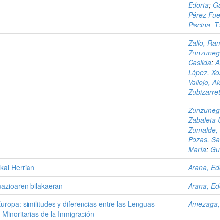
Edorta
;
Ga
Pérez Fue
Piscina, 
Zallo, Ra
Zunzunegu
Casilda
;
A
López, Xo
Vallejo, A
Zubizarret
Zunzunegu
Zabaleta U
Zumalde, 
Pozas, Sa
María
;
Gut
kal Herrian
Arana, Ed
mazioaren bilakaeran
Arana, Ed
uropa: similitudes y diferencias entre las Lenguas
Amezaga,
 Minoritarias de la Inmigración