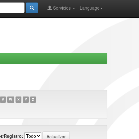
Servicios
Language
V
W
X
Y
Z
r/Registro: