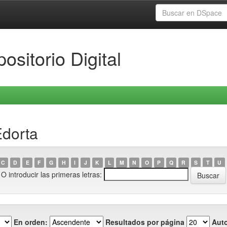
ositorio Digital
Edorta
C
D
E
F
G
H
I
J
K
L
M
N
O
P
Q
R
S
T
U
O introducir las primeras letras:
En orden:
Resultados por página
Auto