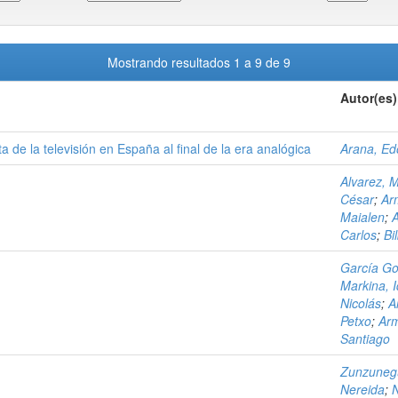
Mostrando resultados 1 a 9 de 9
Autor(es)
 de la televisión en España al final de la era analógica
Arana, Ed
Alvarez, 
César
;
Ar
Maialen
;
A
Carlos
;
Bi
García Go
Markina, I
Nicolás
;
A
Petxo
;
Arm
Santiago
Zunzunegu
Nereida
;
N