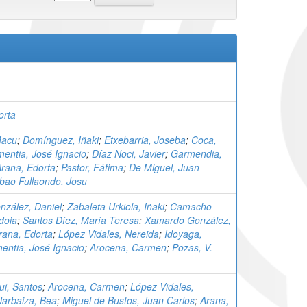
orta
Macu
;
Domínguez, Iñaki
;
Etxebarria, Joseba
;
Coca,
mentia, José Ignacio
;
Díaz Noci, Javier
;
Garmendia,
rana, Edorta
;
Pastor, Fátima
;
De Miguel, Juan
lbao Fullaondo, Josu
nzález, Daniel
;
Zabaleta Urkiola, Iñaki
;
Camacho
doia
;
Santos Díez, María Teresa
;
Xamardo González,
rana, Edorta
;
López Vidales, Nereida
;
Idoyaga,
entia, José Ignacio
;
Arocena, Carmen
;
Pozas, V.
i, Santos
;
Arocena, Carmen
;
López Vidales,
arbaiza, Bea
;
Miguel de Bustos, Juan Carlos
;
Arana,