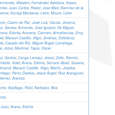
rmendia, Maialen
;
Fernández Astobiza, Itxaso
;
ntes, Juan Carlos
;
Pastor, Jose Mari
;
Ramírez de la
Txema
;
Iturregi Mardaras, Leire
;
Moure, Leire
món
;
Castro de Paz, José Luis
;
Garzia, Joxerra
;
i, Santos
;
Armentia, José Ignacio
;
De Miguel,
rana, Edorta
;
Arocena, Carmen
;
Armañanzas, Emy
;
sé
;
Marauri Castillo, Iñigo
;
Jiménez, Estefanía
;
ida
;
Casado del Río, Miguel Ángel
;
Larrañaga
a, Jotxo
;
Martínez Tapia, Oscar
i, Santos
;
Canga Larequi, Jesús
;
Zallo, Ramón
;
rkiola, Iñaki
;
Arana, Edorta
;
Serrano Abad, Susana
;
Imanol
;
Marauri Castillo, Iñigo
;
Martín, Joseba
;
ntiago
;
Pérez Dasilva, Jesús Ángel
;
Ruiz Aranguren,
iérrez, Arantza
orta
;
Azpillaga, Patxi
;
Narbaiza, Bea
orta
 Josu
;
Arana, Edorta