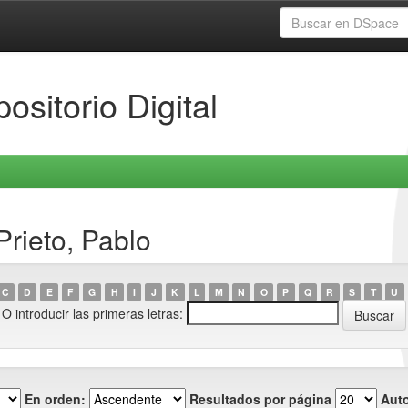
ositorio Digital
rieto, Pablo
C
D
E
F
G
H
I
J
K
L
M
N
O
P
Q
R
S
T
U
O introducir las primeras letras:
En orden:
Resultados por página
Auto