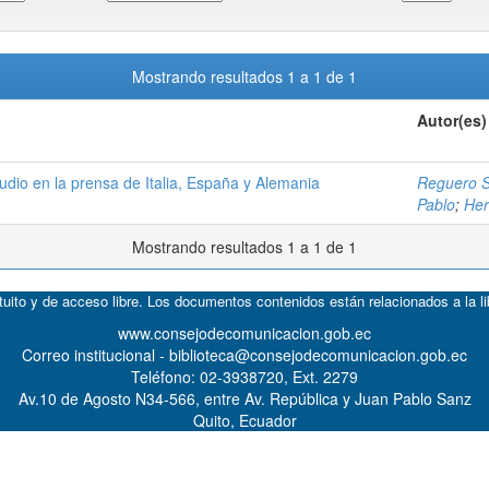
Mostrando resultados 1 a 1 de 1
Autor(es)
udio en la prensa de Italia, España y Alemania
Reguero Sa
Pablo
;
Her
Mostrando resultados 1 a 1 de 1
atuito y de acceso libre. Los documentos contenidos están relacionados a la l
www.consejodecomunicacion.gob.ec
Correo institucional - biblioteca@consejodecomunicacion.gob.ec
Teléfono: 02-3938720, Ext. 2279
Av.10 de Agosto N34-566, entre Av. República y Juan Pablo Sanz
Quito, Ecuador