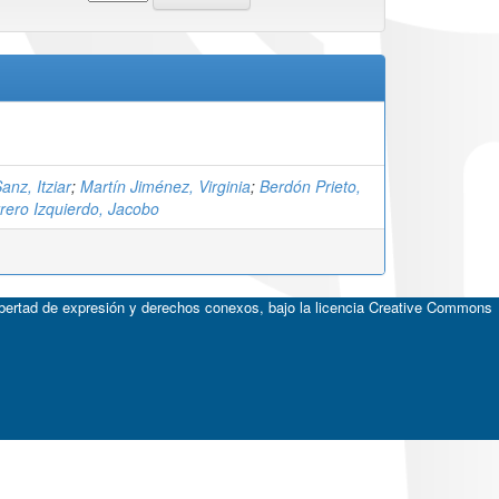
nz, Itziar
;
Martín Jiménez, Virginia
;
Berdón Prieto,
rero Izquierdo, Jacobo
ibertad de expresión y derechos conexos, bajo la licencia
Creative Commons