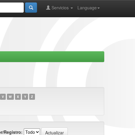
Servicios
Language
V
W
X
Y
Z
r/Registro: