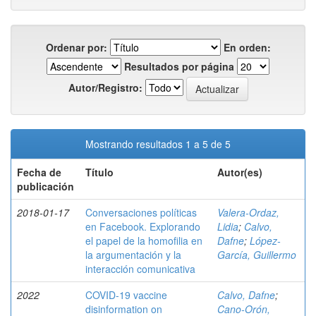
Ordenar por:
En orden:
Resultados por página
Autor/Registro:
Mostrando resultados 1 a 5 de 5
Fecha de
Título
Autor(es)
publicación
2018-01-17
Conversaciones políticas
Valera-Ordaz,
en Facebook. Explorando
Lidia
;
Calvo,
el papel de la homofilia en
Dafne
;
López-
la argumentación y la
García, Guillermo
interacción comunicativa
2022
COVID-19 vaccine
Calvo, Dafne
;
disinformation on
Cano-Orón,