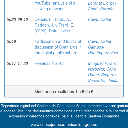
YouTube: analysis of a
Lorena
;
Llorga-
viewing network
Abad, Germán
2023-09-13
Dencik, L., Hintz, A.,
Calvo, Dafne
Redden, J. y Treré, E.
(2022). Data justice
2016
Participation and topics of
Calvo, Dafne
;
discussion of Spaniards in
Campos-
the digital public sphere
Domínguez, Eva
2017-11-30
Reseñas No. 43
Mínguez Arranz,
Norberto
;
Calvo,
Dafne
;
Segarra-
Saavedra, Jesús
Mostrando resultados 1 a 5 de 5
 Repositorio digital del Consejo de Comunicación es un espacio virtual gratuit
e acceso libre. Los documentos contenidos están relacionados a la libertad 
expresión y derechos conexos, bajo la licencia
Creative Commons
www.consejodecomunicacion.gob.ec