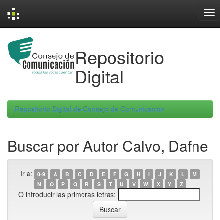
Skip
navigation
Repositorio
Digital
Repositorio Digital de Consejo de Comunicacion
Buscar por Autor Calvo, Dafne
Ir a:
0-9
A
B
C
D
E
F
G
H
I
J
K
L
M
N
O
P
Q
R
S
T
U
V
W
X
Y
Z
O introducir las primeras letras: