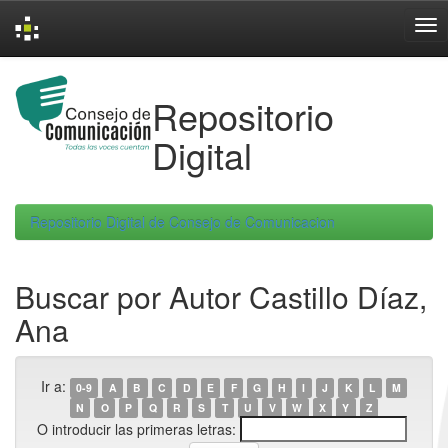
Skip
navigation
Repositorio
Digital
Repositorio Digital de Consejo de Comunicacion
Buscar por Autor Castillo Díaz,
Ana
Ir a:
0-9
A
B
C
D
E
F
G
H
I
J
K
L
M
N
O
P
Q
R
S
T
U
V
W
X
Y
Z
O introducir las primeras letras: