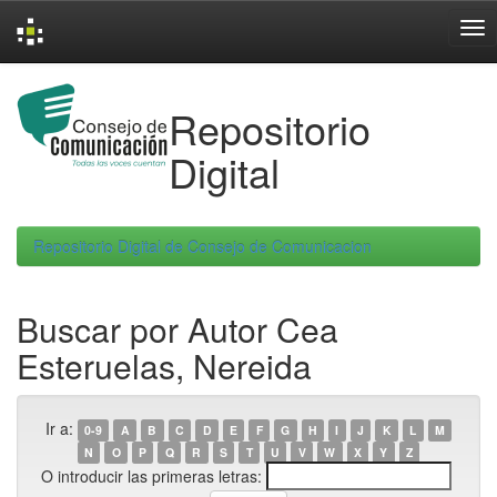
Skip
navigation
Repositorio
Digital
Repositorio Digital de Consejo de Comunicacion
Buscar por Autor Cea
Esteruelas, Nereida
Ir a:
0-9
A
B
C
D
E
F
G
H
I
J
K
L
M
N
O
P
Q
R
S
T
U
V
W
X
Y
Z
O introducir las primeras letras: