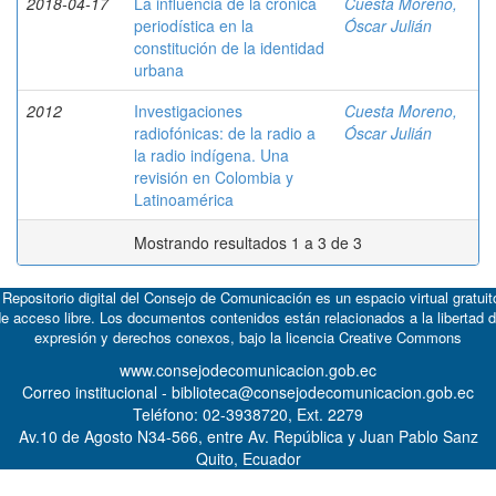
2018-04-17
La influencia de la crónica
Cuesta Moreno,
periodística en la
Óscar Julián
constitución de la identidad
urbana
2012
Investigaciones
Cuesta Moreno,
radiofónicas: de la radio a
Óscar Julián
la radio indígena. Una
revisión en Colombia y
Latinoamérica
Mostrando resultados 1 a 3 de 3
 Repositorio digital del Consejo de Comunicación es un espacio virtual gratuit
e acceso libre. Los documentos contenidos están relacionados a la libertad 
expresión y derechos conexos, bajo la licencia
Creative Commons
www.consejodecomunicacion.gob.ec
Correo institucional - biblioteca@consejodecomunicacion.gob.ec
Teléfono: 02-3938720, Ext. 2279
Av.10 de Agosto N34-566, entre Av. República y Juan Pablo Sanz
Quito, Ecuador