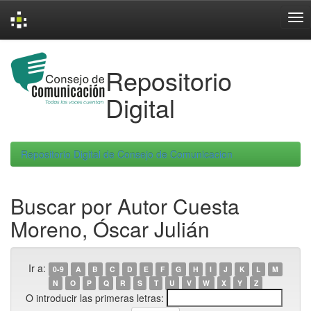
Skip
navigation
Repositorio
Digital
Repositorio Digital de Consejo de Comunicacion
Buscar por Autor Cuesta
Moreno, Óscar Julián
Ir a:
0-9
A
B
C
D
E
F
G
H
I
J
K
L
M
N
O
P
Q
R
S
T
U
V
W
X
Y
Z
O introducir las primeras letras: