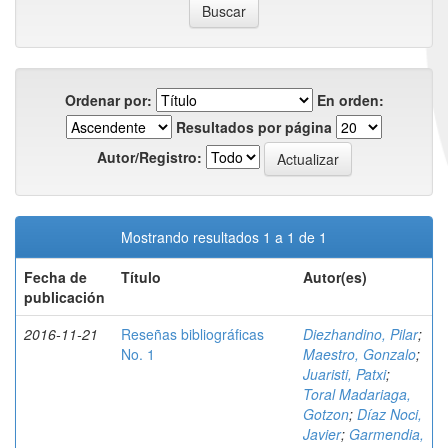
Ordenar por:
En orden:
Resultados por página
Autor/Registro:
Mostrando resultados 1 a 1 de 1
Fecha de
Título
Autor(es)
publicación
2016-11-21
Reseñas bibliográficas
Diezhandino, Pilar
;
No. 1
Maestro, Gonzalo
;
Juaristi, Patxi
;
Toral Madariaga,
Gotzon
;
Díaz Noci,
Javier
;
Garmendia,