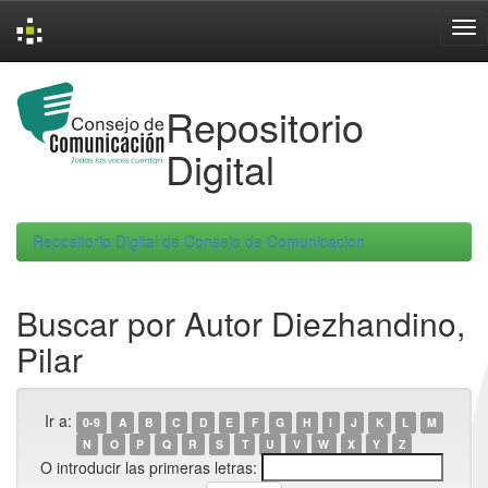
Skip
navigation
Repositorio
Digital
Repositorio Digital de Consejo de Comunicacion
Buscar por Autor Diezhandino,
Pilar
Ir a:
0-9
A
B
C
D
E
F
G
H
I
J
K
L
M
N
O
P
Q
R
S
T
U
V
W
X
Y
Z
O introducir las primeras letras: