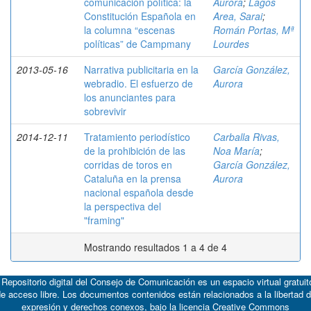
comunicación política: la
Aurora
;
Lagos
Constitución Española en
Area, Sarai
;
la columna “escenas
Román Portas, Mª
políticas” de Campmany
Lourdes
2013-05-16
Narrativa publicitaria en la
García González,
webradio. El esfuerzo de
Aurora
los anunciantes para
sobrevivir
2014-12-11
Tratamiento periodístico
Carballa Rivas,
de la prohibición de las
Noa María
;
corridas de toros en
García González,
Cataluña en la prensa
Aurora
nacional española desde
la perspectiva del
"framing"
Mostrando resultados 1 a 4 de 4
 Repositorio digital del Consejo de Comunicación es un espacio virtual gratuit
e acceso libre. Los documentos contenidos están relacionados a la libertad 
expresión y derechos conexos, bajo la licencia
Creative Commons