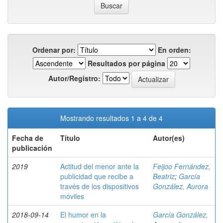
Ordenar por:
En orden:
Resultados por página
Autor/Registro:
Mostrando resultados 1 a 4 de 4
Fecha de
Título
Autor(es)
publicación
2019
Actitud del menor ante la
Feijoo Fernández,
publicidad que recibe a
Beatriz
;
García
través de los dispositivos
González, Aurora
móviles
2018-09-14
El humor en la
García González,