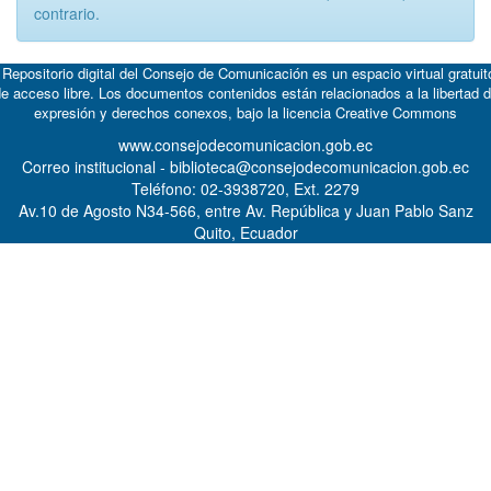
contrario.
 Repositorio digital del Consejo de Comunicación es un espacio virtual gratuit
e acceso libre. Los documentos contenidos están relacionados a la libertad 
expresión y derechos conexos, bajo la licencia
Creative Commons
www.consejodecomunicacion.gob.ec
Correo institucional - biblioteca@consejodecomunicacion.gob.ec
Teléfono: 02-3938720, Ext. 2279
Av.10 de Agosto N34-566, entre Av. República y Juan Pablo Sanz
Quito, Ecuador