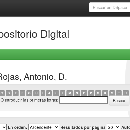
ositorio Digital
ojas, Antonio, D.
C
D
E
F
G
H
I
J
K
L
M
N
O
P
Q
R
S
T
U
O introducir las primeras letras:
En orden:
Resultados por página
Auto