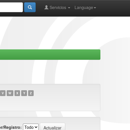
Servicios
Language
V
W
X
Y
Z
r/Registro: