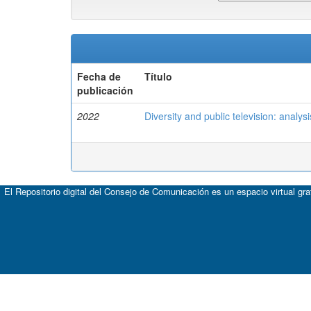
Fecha de
Título
publicación
2022
Diversity and public television: analysi
El Repositorio digital del Consejo de Comunicación es un espacio virtual gr