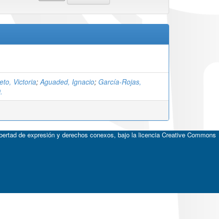
eto, Victoria
;
Aguaded, Ignacio
;
García-Rojas,
.
ibertad de expresión y derechos conexos, bajo la licencia
Creative Commons