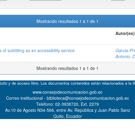
Mostrando resultados 1 a 1 de 1
Autor(es)
s of subtitling as an accessibility service
Garcia-Pri
Antonio, D
Mostrando resultados 1 a 1 de 1
atuito y de acceso libre. Los documentos contenidos están relacionados a la l
www.consejodecomunicacion.gob.ec
Correo institucional - biblioteca@consejodecomunicacion.gob.ec
Teléfono: 02-3938720, Ext. 2279
Av.10 de Agosto N34-566, entre Av. República y Juan Pablo Sanz
Quito, Ecuador