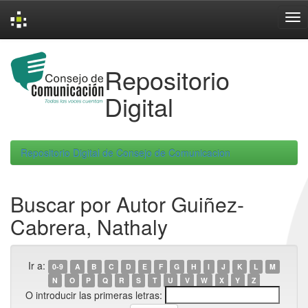
Skip
navigation
Repositorio
Digital
Repositorio Digital de Consejo de Comunicacion
Buscar por Autor Guiñez-
Cabrera, Nathaly
Ir a:
0-9
A
B
C
D
E
F
G
H
I
J
K
L
M
N
O
P
Q
R
S
T
U
V
W
X
Y
Z
O introducir las primeras letras: