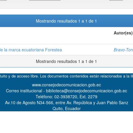
Mostrando resultados 1 a 1 de 1
Autor(es)
 de la marca ecuatoriana Forestea
Bravo-Tor
Mostrando resultados 1 a 1 de 1
atuito y de acceso libre. Los documentos contenidos están relacionados a la l
www.consejodecomunicacion.gob.ec
Correo institucional - biblioteca@consejodecomunicacion.gob.ec
Teléfono: 02-3938720, Ext. 2279
Av.10 de Agosto N34-566, entre Av. República y Juan Pablo Sanz
Quito, Ecuador