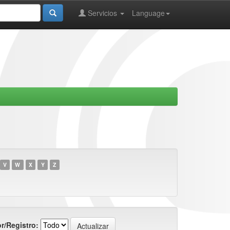
Servicios
Language
V
W
X
Y
Z
r/Registro: