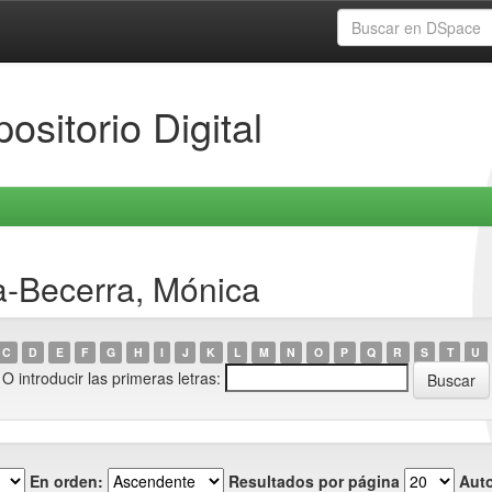
ositorio Digital
a-Becerra, Mónica
C
D
E
F
G
H
I
J
K
L
M
N
O
P
Q
R
S
T
U
O introducir las primeras letras:
En orden:
Resultados por página
Auto