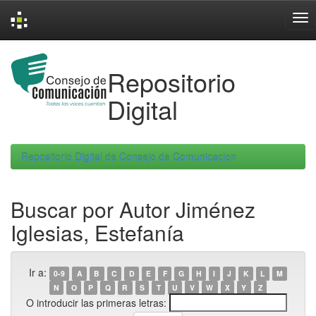
Skip
navigation
Repositorio
Digital
Repositorio Digital de Consejo de Comunicacion
Buscar por Autor Jiménez
Iglesias, Estefanía
Ir a:
0-9
A
B
C
D
E
F
G
H
I
J
K
L
M
N
O
P
Q
R
S
T
U
V
W
X
Y
Z
O introducir las primeras letras: