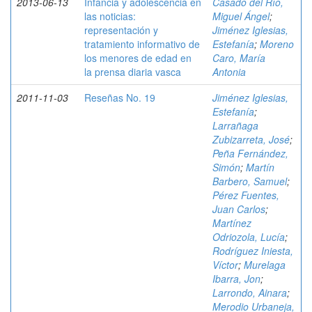
2013-06-13
Infancia y adolescencia en
Casado del Río,
las noticias:
Miguel Ángel
;
representación y
Jiménez Iglesias,
tratamiento informativo de
Estefanía
;
Moreno
los menores de edad en
Caro, María
la prensa diaria vasca
Antonia
2011-11-03
Reseñas No. 19
Jiménez Iglesias,
Estefanía
;
Larrañaga
Zubizarreta, José
;
Peña Fernández,
Simón
;
Martín
Barbero, Samuel
;
Pérez Fuentes,
Juan Carlos
;
Martínez
Odriozola, Lucía
;
Rodríguez Iniesta,
Víctor
;
Murelaga
Ibarra, Jon
;
Larrondo, Ainara
;
Merodio Urbaneja,