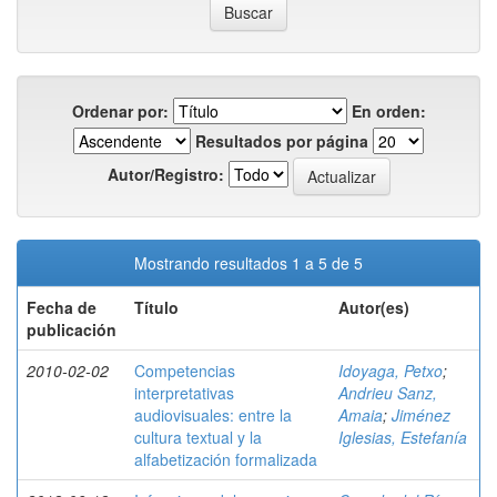
Ordenar por:
En orden:
Resultados por página
Autor/Registro:
Mostrando resultados 1 a 5 de 5
Fecha de
Título
Autor(es)
publicación
2010-02-02
Competencias
Idoyaga, Petxo
;
interpretativas
Andrieu Sanz,
audiovisuales: entre la
Amaia
;
Jiménez
cultura textual y la
Iglesias, Estefanía
alfabetización formalizada