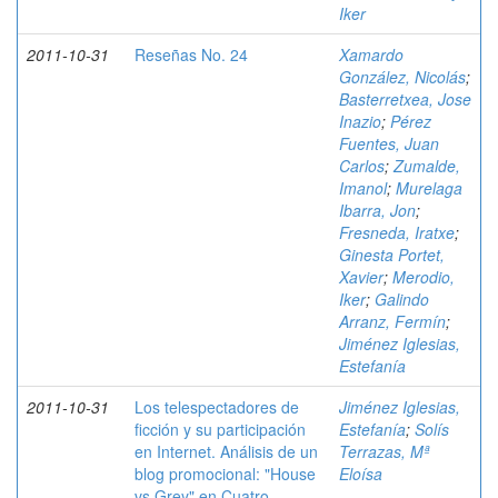
Iker
2011-10-31
Reseñas No. 24
Xamardo
González, Nicolás
;
Basterretxea, Jose
Inazio
;
Pérez
Fuentes, Juan
Carlos
;
Zumalde,
Imanol
;
Murelaga
Ibarra, Jon
;
Fresneda, Iratxe
;
Ginesta Portet,
Xavier
;
Merodio,
Iker
;
Galindo
Arranz, Fermín
;
Jiménez Iglesias,
Estefanía
2011-10-31
Los telespectadores de
Jiménez Iglesias,
ficción y su participación
Estefanía
;
Solís
en Internet. Análisis de un
Terrazas, Mª
blog promocional: "House
Eloísa
vs.Grey" en Cuatro