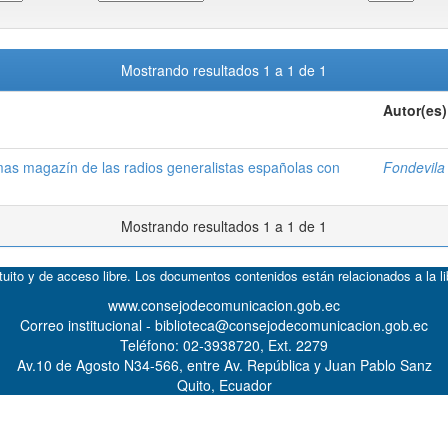
Mostrando resultados 1 a 1 de 1
Autor(es)
amas magazín de las radios generalistas españolas con
Fondevila
Mostrando resultados 1 a 1 de 1
atuito y de acceso libre. Los documentos contenidos están relacionados a la l
www.consejodecomunicacion.gob.ec
Correo institucional - biblioteca@consejodecomunicacion.gob.ec
Teléfono: 02-3938720, Ext. 2279
Av.10 de Agosto N34-566, entre Av. República y Juan Pablo Sanz
Quito, Ecuador