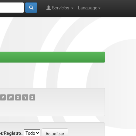
Servicios
Language
V
W
X
Y
Z
r/Registro: