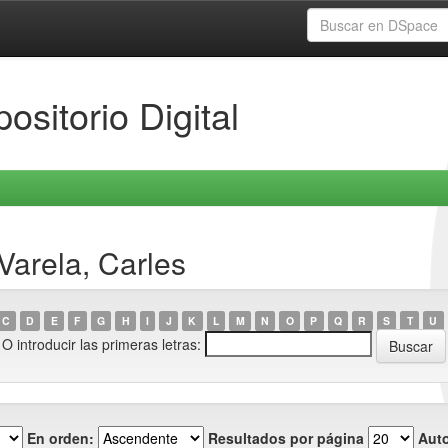
ositorio Digital
Varela, Carles
C
D
E
F
G
H
I
J
K
L
M
N
O
P
Q
R
S
T
U
O introducir las primeras letras:
En orden:
Resultados por página
Auto