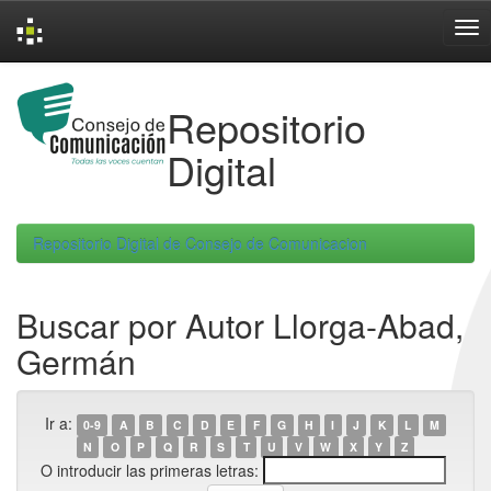
Skip
navigation
Repositorio
Digital
Repositorio Digital de Consejo de Comunicacion
Buscar por Autor Llorga-Abad,
Germán
Ir a:
0-9
A
B
C
D
E
F
G
H
I
J
K
L
M
N
O
P
Q
R
S
T
U
V
W
X
Y
Z
O introducir las primeras letras: