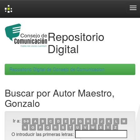
Skip
navigation
Repositorio
Digital
Repositorio Digital de Consejo de Comunicacion
Buscar por Autor Maestro,
Gonzalo
Ir a:
0-9
A
B
C
D
E
F
G
H
I
J
K
L
M
N
O
P
Q
R
S
T
U
V
W
X
Y
Z
O introducir las primeras letras: