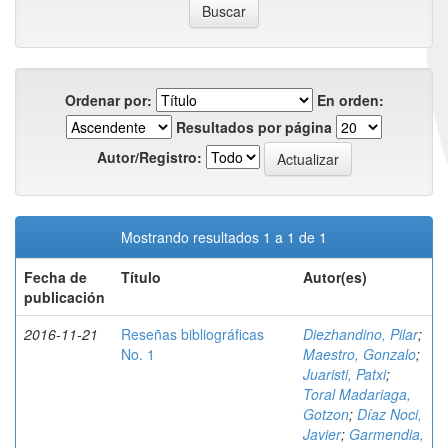
Ordenar por:
En orden:
Resultados por página
Autor/Registro:
Mostrando resultados 1 a 1 de 1
Fecha de
Título
Autor(es)
publicación
2016-11-21
Reseñas bibliográficas
Diezhandino, Pilar
;
No. 1
Maestro, Gonzalo
;
Juaristi, Patxi
;
Toral Madariaga,
Gotzon
;
Díaz Noci,
Javier
;
Garmendia,