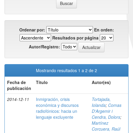
Ordenar por:
En orden:
Resultados por página
Autor/Registro:
Mostrando resultados 1 a 2 de 2
Fecha de
Título
Autor(es)
publicación
2014-12-11
Inmigración, crisis
Tortajada,
económica y discursos
Iolanda
;
Comas
radiofónicos: hacia un
D'Argemir i
lenguaje excluyente
Cendra, Dolors
;
Martínez
Corcuera, Raúl