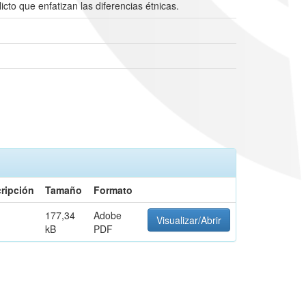
to que enfatizan las diferencias étnicas.
ripción
Tamaño
Formato
177,34
Adobe
Visualizar/Abrir
kB
PDF