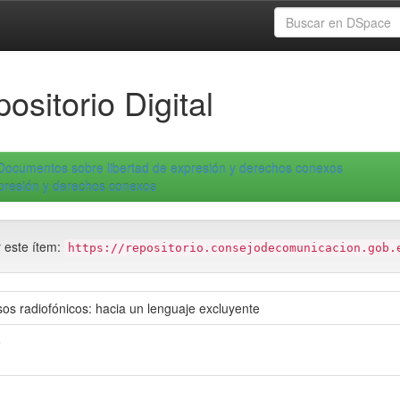
ositorio Digital
Documentos sobre libertad de expresión y derechos conexos
xpresión y derechos conexos
r este ítem:
https://repositorio.consejodecomunicacion.gob.
sos radiofónicos: hacia un lenguaje excluyente
o