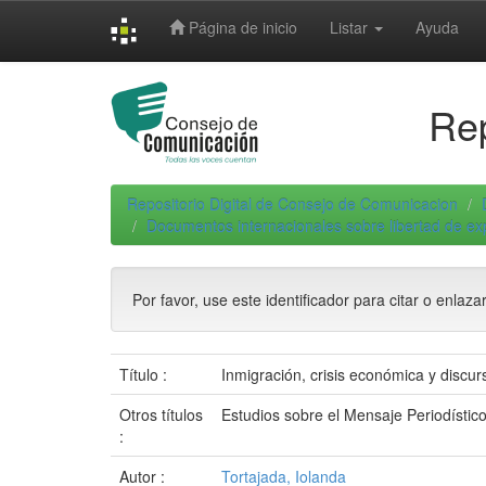
Skip
Página de inicio
Listar
Ayuda
navigation
Rep
Repositorio Digital de Consejo de Comunicacion
Documentos internacionales sobre libertad de e
Por favor, use este identificador para citar o enlaza
Título :
Inmigración, crisis económica y discur
Otros títulos
Estudios sobre el Mensaje Periodístic
:
Autor :
Tortajada, Iolanda