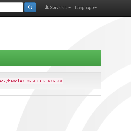
Servicios
Language
ec//handle/CONSEJO_REP/6148