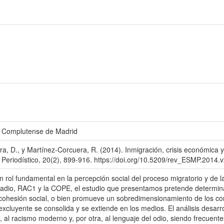
ad Complutense de Madrid
a, D., y Martínez-Corcuera, R. (2014). Inmigración, crisis económica y
 Periodístico, 20(2), 899-916. https://doi.org/10.5209/rev_ESMP.2014
ol fundamental en la percepción social del proceso migratorio y de las
adio, RAC1 y la COPE, el estudio que presentamos pretende determinar
a cohesión social, o bien promueve un sobredimensionamiento de los con
 excluyente se consolida y se extiende en los medios. El análisis desar
 al racismo moderno y, por otra, al lenguaje del odio, siendo frecuentes 