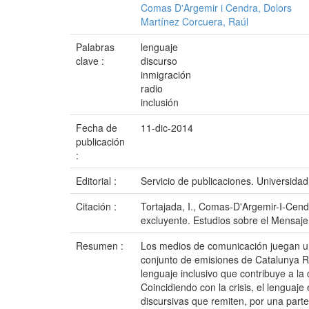
Comas D'Argemir i Cendra, Dolors
Martínez Corcuera, Raúl
Palabras
lenguaje
clave :
discurso
inmigración
radio
inclusión
Fecha de
11-dic-2014
publicación
:
Editorial :
Servicio de publicaciones. Universid
Citación :
Tortajada, I., Comas-D'Argemir-I-Cendr
excluyente. Estudios sobre el Mensaje
Resumen :
Los medios de comunicación juegan un r
conjunto de emisiones de Catalunya R
lenguaje inclusivo que contribuye a l
Coincidiendo con la crisis, el lenguaje
discursivas que remiten, por una parte,