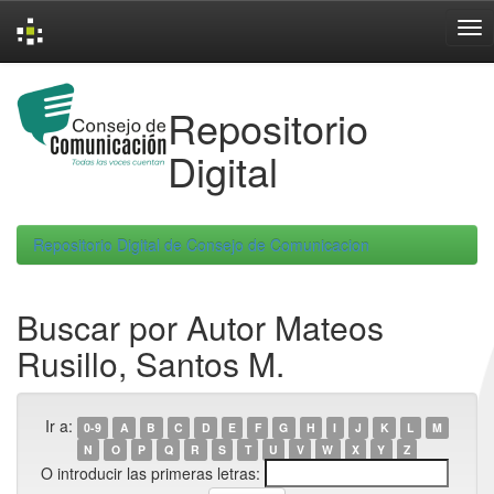
Skip
navigation
Repositorio
Digital
Repositorio Digital de Consejo de Comunicacion
Buscar por Autor Mateos
Rusillo, Santos M.
Ir a:
0-9
A
B
C
D
E
F
G
H
I
J
K
L
M
N
O
P
Q
R
S
T
U
V
W
X
Y
Z
O introducir las primeras letras: