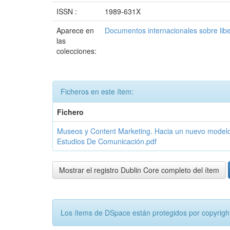
ISSN :
1989-631X
Aparece en
Documentos internacionales sobre lib
las
colecciones:
Ficheros en este ítem:
Fichero
Museos y Content Marketing. Hacia un nuevo modelo 
Estudios De Comunicación.pdf
Mostrar el registro Dublin Core completo del ítem
Los ítems de DSpace están protegidos por copyright