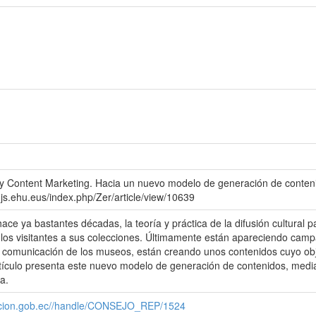
y Content Marketing. Hacia un nuevo modelo de generación de contenid
ojs.ehu.eus/index.php/Zer/article/view/10639
e ya bastantes décadas, la teoría y práctica de la difusión cultural pa
e los visitantes a sus colecciones. Últimamente están apareciendo ca
omunicación de los museos, están creando unos contenidos cuyo objetiv
rtículo presenta este nuevo modelo de generación de contenidos, media
a.
cacion.gob.ec//handle/CONSEJO_REP/1524