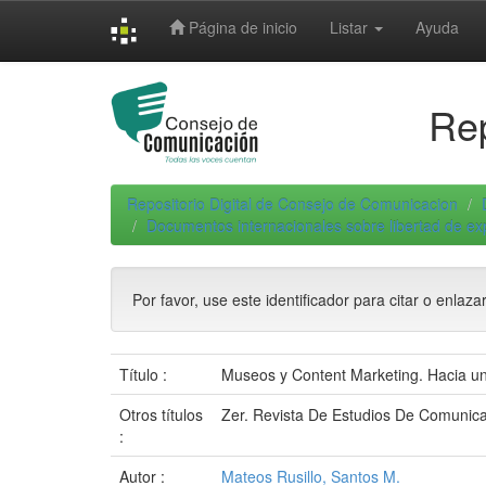
Skip
Página de inicio
Listar
Ayuda
navigation
Rep
Repositorio Digital de Consejo de Comunicacion
Documentos internacionales sobre libertad de e
Por favor, use este identificador para citar o enlaza
Título :
Museos y Content Marketing. Hacia un
Otros títulos
Zer. Revista De Estudios De Comunic
:
Autor :
Mateos Rusillo, Santos M.