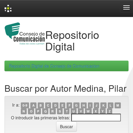
Skip
navigation
Repositorio
Digital
Repositorio Digital de Consejo de Comunicacion
Buscar por Autor Medina, Pilar
Ir a:
0-9
A
B
C
D
E
F
G
H
I
J
K
L
M
N
O
P
Q
R
S
T
U
V
W
X
Y
Z
O introducir las primeras letras: