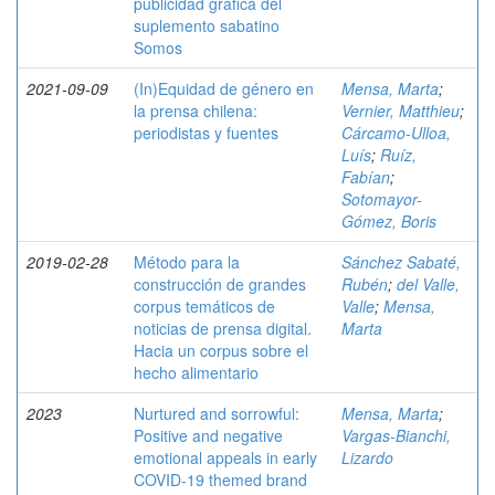
publicidad gráfica del
suplemento sabatino
Somos
2021-09-09
(In)Equidad de género en
Mensa, Marta
;
la prensa chilena:
Vernier, Matthieu
;
periodistas y fuentes
Cárcamo-Ulloa,
Luís
;
Ruíz,
Fabían
;
Sotomayor-
Gómez, Boris
2019-02-28
Método para la
Sánchez Sabaté,
construcción de grandes
Rubén
;
del Valle,
corpus temáticos de
Valle
;
Mensa,
noticias de prensa digital.
Marta
Hacia un corpus sobre el
hecho alimentario
2023
Nurtured and sorrowful:
Mensa, Marta
;
Positive and negative
Vargas-Bianchi,
emotional appeals in early
Lizardo
COVID-19 themed brand