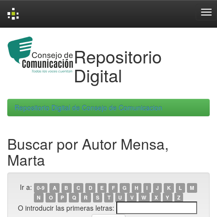
Skip
navigation
Repositorio
Digital
Repositorio Digital de Consejo de Comunicacion
Buscar por Autor Mensa,
Marta
Ir a:
0-9
A
B
C
D
E
F
G
H
I
J
K
L
M
N
O
P
Q
R
S
T
U
V
W
X
Y
Z
O introducir las primeras letras: