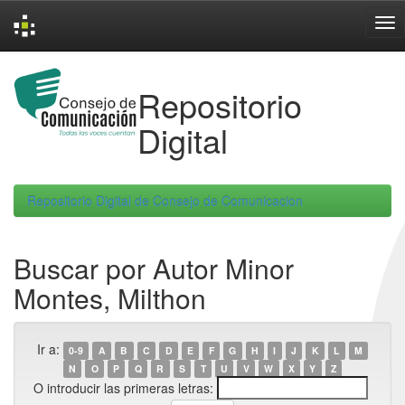
Skip
navigation
Repositorio
Digital
Repositorio Digital de Consejo de Comunicacion
Buscar por Autor Minor
Montes, Milthon
Ir a:
0-9
A
B
C
D
E
F
G
H
I
J
K
L
M
N
O
P
Q
R
S
T
U
V
W
X
Y
Z
O introducir las primeras letras: