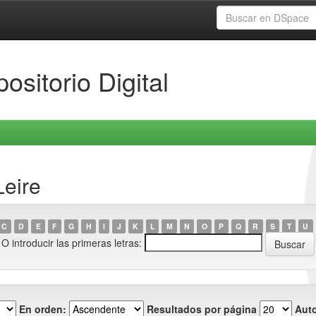
ositorio Digital
Leire
C
D
E
F
G
H
I
J
K
L
M
N
O
P
Q
R
S
T
U
O introducir las primeras letras:
En orden:
Resultados por página
Auto