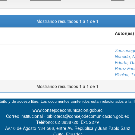
Mostrando resultados 1 a 1 de 1
Autor(es)
Zunzunegu
Nereida
;
N
Edorta
;
Ga
Pérez Fue
Piscina, 
Mostrando resultados 1 a 1 de 1
atuito y de acceso libre. Los documentos contenidos están relacionados a la l
www.consejodecomunicacion.gob.ec
Correo institucional - biblioteca@consejodecomunicacion.gob.ec
Teléfono: 02-3938720, Ext. 2279
Av.10 de Agosto N34-566, entre Av. República y Juan Pablo Sanz
Quito, Ecuador