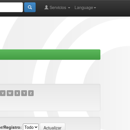
Servicios
Language
V
W
X
Y
Z
r/Registro: