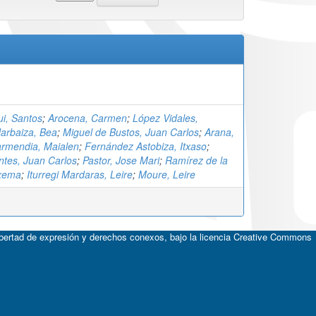
i, Santos
;
Arocena, Carmen
;
López Vidales,
arbaiza, Bea
;
Miguel de Bustos, Juan Carlos
;
Arana,
rmendia, Maialen
;
Fernández Astobiza, Itxaso
;
ntes, Juan Carlos
;
Pastor, Jose Mari
;
Ramírez de la
Txema
;
Iturregi Mardaras, Leire
;
Moure, Leire
ibertad de expresión y derechos conexos, bajo la licencia
Creative Commons