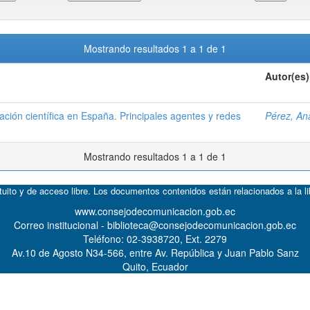
Mostrando resultados 1 a 1 de 1
Autor(es)
ción científica en España. Principales agentes y redes
Pérez, An
Mostrando resultados 1 a 1 de 1
atuito y de acceso libre. Los documentos contenidos están relacionados a la l
www.consejodecomunicacion.gob.ec
Correo institucional - biblioteca@consejodecomunicacion.gob.ec
Teléfono: 02-3938720, Ext. 2279
Av.10 de Agosto N34-566, entre Av. República y Juan Pablo Sanz
Quito, Ecuador