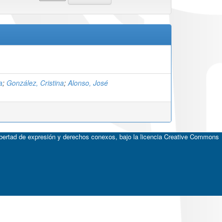
a
;
González, Cristina
;
Alonso, José
ibertad de expresión y derechos conexos, bajo la licencia
Creative Commons