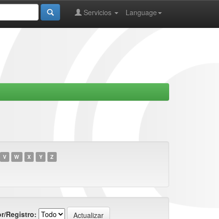
Servicios
Language
V
W
X
Y
Z
r/Registro: