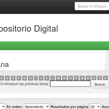
ositorio Digital
Ana
C
D
E
F
G
H
I
J
K
L
M
N
O
P
Q
R
S
T
U
O introducir las primeras letras:
En orden:
Resultados por página
Auto