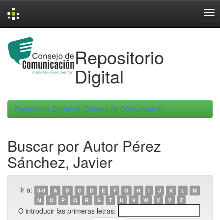
Skip
navigation
Repositorio
Digital
Repositorio Digital de Consejo de Comunicacion
Buscar por Autor Pérez
Sánchez, Javier
Ir a:
0-9
A
B
C
D
E
F
G
H
I
J
K
L
M
N
O
P
Q
R
S
T
U
V
W
X
Y
Z
O introducir las primeras letras: