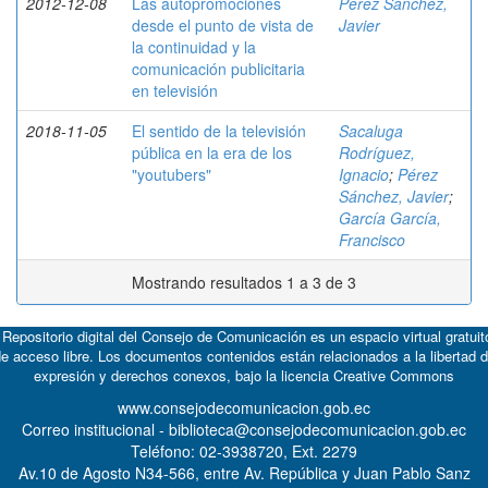
2012-12-08
Las autopromociones
Pérez Sánchez,
desde el punto de vista de
Javier
la continuidad y la
comunicación publicitaria
en televisión
2018-11-05
El sentido de la televisión
Sacaluga
pública en la era de los
Rodríguez,
"youtubers"
Ignacio
;
Pérez
Sánchez, Javier
;
García García,
Francisco
Mostrando resultados 1 a 3 de 3
 Repositorio digital del Consejo de Comunicación es un espacio virtual gratuit
e acceso libre. Los documentos contenidos están relacionados a la libertad 
expresión y derechos conexos, bajo la licencia
Creative Commons
www.consejodecomunicacion.gob.ec
Correo institucional - biblioteca@consejodecomunicacion.gob.ec
Teléfono: 02-3938720, Ext. 2279
Av.10 de Agosto N34-566, entre Av. República y Juan Pablo Sanz