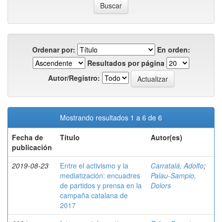
Ordenar por:
En orden:
Resultados por página
Autor/Registro:
Mostrando resultados 1 a 6 de 6
Fecha de
Título
Autor(es)
publicación
2019-08-23
Entre el activismo y la
Carratalá, Adolfo
;
mediatización: encuadres
Palau-Sampio,
de partidos y prensa en la
Dolors
campaña catalana de
2017