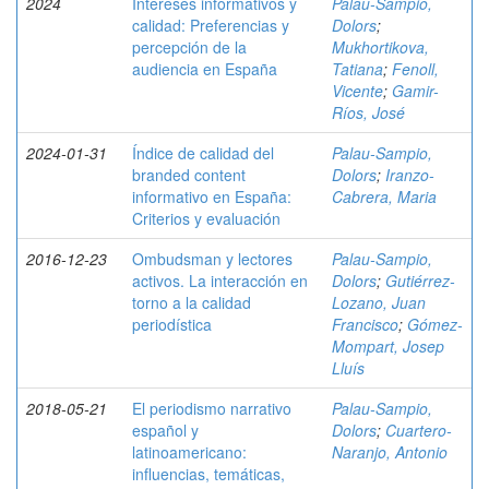
2024
Intereses informativos y
Palau-Sampio,
calidad: Preferencias y
Dolors
;
percepción de la
Mukhortikova,
audiencia en España
Tatiana
;
Fenoll,
Vicente
;
Gamir-
Ríos, José
2024-01-31
Índice de calidad del
Palau-Sampio,
branded content
Dolors
;
Iranzo-
informativo en España:
Cabrera, Maria
Criterios y evaluación
2016-12-23
Ombudsman y lectores
Palau-Sampio,
activos. La interacción en
Dolors
;
Gutiérrez-
torno a la calidad
Lozano, Juan
periodística
Francisco
;
Gómez-
Mompart, Josep
Lluís
2018-05-21
El periodismo narrativo
Palau-Sampio,
español y
Dolors
;
Cuartero-
latinoamericano:
Naranjo, Antonio
influencias, temáticas,