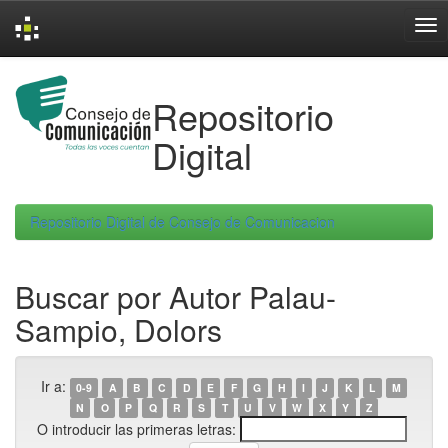
Skip
navigation
Repositorio
Digital
Repositorio Digital de Consejo de Comunicacion
Buscar por Autor Palau-
Sampio, Dolors
Ir a:
0-9
A
B
C
D
E
F
G
H
I
J
K
L
M
N
O
P
Q
R
S
T
U
V
W
X
Y
Z
O introducir las primeras letras: