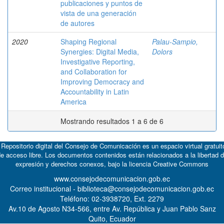
publicaciones y puntos de
vista de una generación
de autores
2020
Shaping Regional
Palau-Sampio,
Synergies: Digital Media,
Dolors
Investigative Reporting,
and Collaboration for
Improving Democracy and
Accountability in Latin
America
Mostrando resultados 1 a 6 de 6
 Repositorio digital del Consejo de Comunicación es un espacio virtual gratuit
e acceso libre. Los documentos contenidos están relacionados a la libertad 
expresión y derechos conexos, bajo la licencia
Creative Commons
www.consejodecomunicacion.gob.ec
Correo institucional - biblioteca@consejodecomunicacion.gob.ec
Teléfono: 02-3938720, Ext. 2279
Av.10 de Agosto N34-566, entre Av. República y Juan Pablo Sanz
Quito, Ecuador