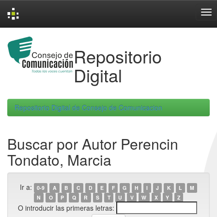
Skip
navigation
Repositorio
Digital
Repositorio Digital de Consejo de Comunicacion
Buscar por Autor Perencin
Tondato, Marcia
Ir a:
0-9
A
B
C
D
E
F
G
H
I
J
K
L
M
N
O
P
Q
R
S
T
U
V
W
X
Y
Z
O introducir las primeras letras: