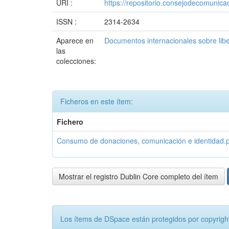
URI :
https://repositorio.consejodecomuni
ISSN :
2314-2634
Aparece en
Documentos internacionales sobre lib
las
colecciones:
Ficheros en este ítem:
Fichero
Consumo de donaciones, comunicación e identidad.
Mostrar el registro Dublin Core completo del ítem
Los ítems de DSpace están protegidos por copyright