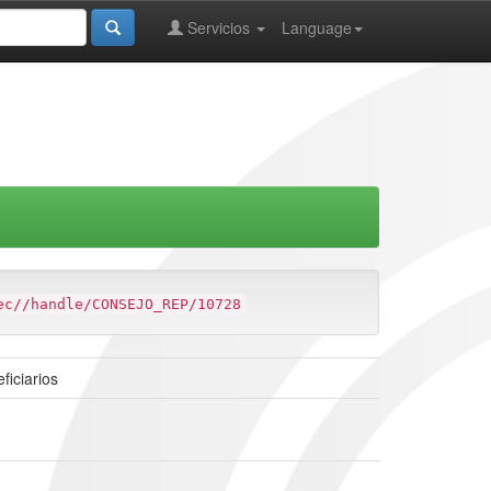
Servicios
Language
ec//handle/CONSEJO_REP/10728
ficiarios