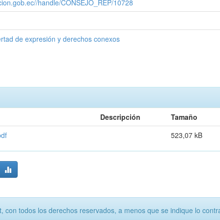
cacion.gob.ec//handle/CONSEJO_REP/10728
ertad de expresión y derechos conexos
Descripción
Tamaño
pdf
523,07 kB
, con todos los derechos reservados, a menos que se indique lo contra