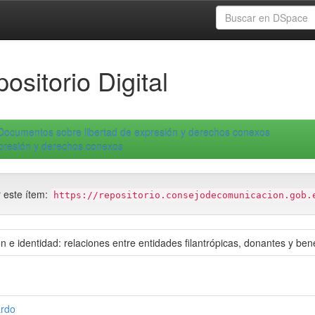
ositorio Digital
Documentos sobre libertad de expresión y derechos conexos
xpresión y derechos conexos
r este ítem:
https://repositorio.consejodecomunicacion.gob.
 identidad: relaciones entre entidades filantrópicas, donantes y bene
ardo