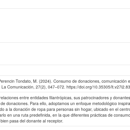
erencin Tondato, M. (2024). Consumo de donaciones, comunicación e id
 La Comunicación, 27(2), 047–072. https://doi.org/10.35305/lt.v27i2.8
relaciones entre entidades filantrópicas, sus patrocinadores y donant
 de donaciones. Para ello, adoptamos un enfoque metodológico inspirad
ado a la donación de ropa para personas sin hogar, ubicado en el cen
arlo en una ruta predefinida, en la que diferentes prácticas de consu
bien pasa del donante al receptor.