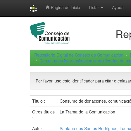
Skip
Página de inicio
Listar
Ayuda
navigation
Rep
Repositorio Digital de Consejo de Comunicacion
Documentos internacionales sobre libertad de e
Por favor, use este identificador para citar o enlaza
Título :
Consumo de donaciones, comunicación e
Otros títulos
La Trama de la Comunicación
:
Autor :
Santana dos Santos Rodrigues, Leon