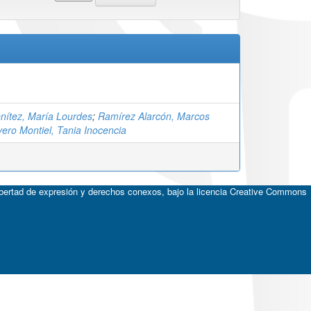
enítez, María Lourdes
;
Ramírez Alarcón, Marcos
vero Montiel, Tania Inocencia
ibertad de expresión y derechos conexos, bajo la licencia
Creative Commons