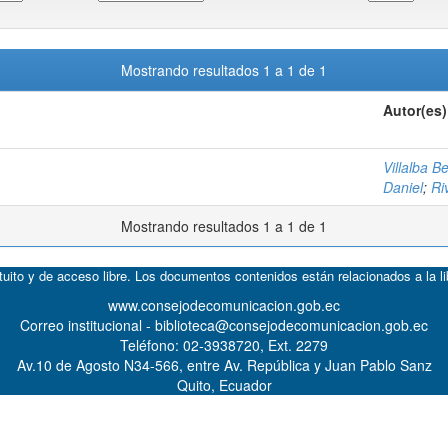
Mostrando resultados 1 a 1 de 1
Autor(es)
Villalba B
Daniel
;
Ri
Mostrando resultados 1 a 1 de 1
atuito y de acceso libre. Los documentos contenidos están relacionados a la l
www.consejodecomunicacion.gob.ec
Correo institucional - biblioteca@consejodecomunicacion.gob.ec
Teléfono: 02-3938720, Ext. 2279
Av.10 de Agosto N34-566, entre Av. República y Juan Pablo Sanz
Quito, Ecuador