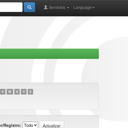
Servicios
Language
V
W
X
Y
Z
r/Registro: