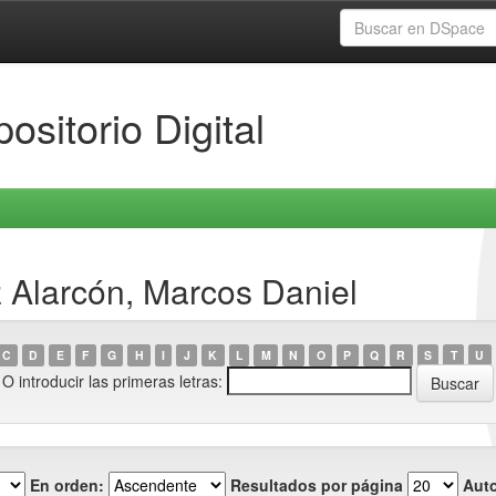
ositorio Digital
 Alarcón, Marcos Daniel
C
D
E
F
G
H
I
J
K
L
M
N
O
P
Q
R
S
T
U
O introducir las primeras letras:
En orden:
Resultados por página
Auto