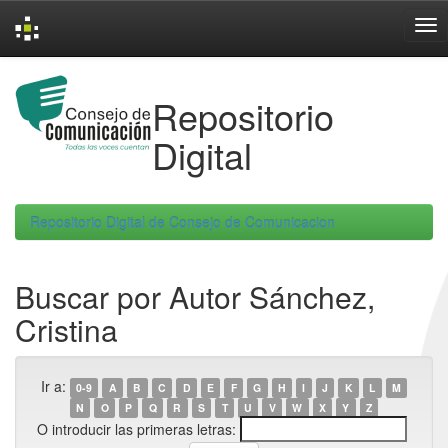
Skip
navigation
Repositorio
Digital
Repositorio Digital de Consejo de Comunicacion
Buscar por Autor Sánchez,
Cristina
Ir a:
0-9
A
B
C
D
E
F
G
H
I
J
K
L
M
N
O
P
Q
R
S
T
U
V
W
X
Y
Z
O introducir las primeras letras: