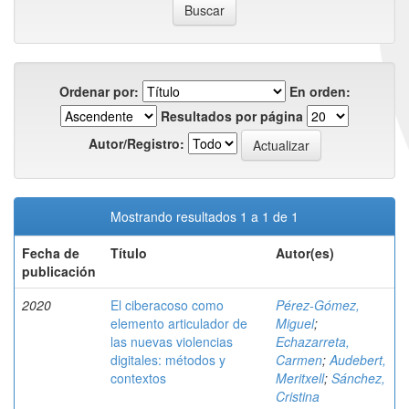
Ordenar por:
En orden:
Resultados por página
Autor/Registro:
Mostrando resultados 1 a 1 de 1
Fecha de
Título
Autor(es)
publicación
2020
El ciberacoso como
Pérez-Gómez,
elemento articulador de
Miguel
;
las nuevas violencias
Echazarreta,
digitales: métodos y
Carmen
;
Audebert,
contextos
Meritxell
;
Sánchez,
Cristina