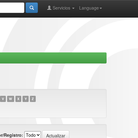
Servicios
Language
V
W
X
Y
Z
r/Registro: