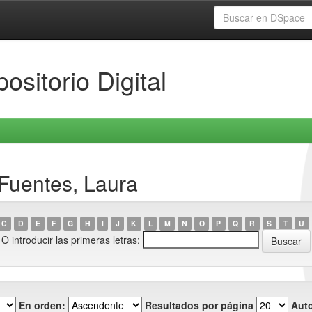
ositorio Digital
 Fuentes, Laura
C
D
E
F
G
H
I
J
K
L
M
N
O
P
Q
R
S
T
U
O introducir las primeras letras:
En orden:
Resultados por página
Auto