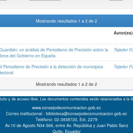
Mostrando resultados 1 a 2 de 2
Autor(es)
 Guardián: un análisis de Periodismo de Precisión sobre la
Tejedor F
mbros del Gobierno en España
 Periodismo de Precisión a la detección de municipios
Tejedor F
ectoral
Mostrando resultados 1 a 2 de 2
atuito y de acceso libre. Los documentos contenidos están relacionados a la l
www.consejodecomunicacion.gob.ec
Correo institucional - biblioteca@consejodecomunicacion.gob.ec
Teléfono: 02-3938720, Ext. 2279
Av.10 de Agosto N34-566, entre Av. República y Juan Pablo Sanz
Quito, Ecuador