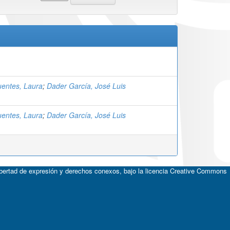
uentes, Laura
;
Dader García, José Luis
uentes, Laura
;
Dader García, José Luis
ibertad de expresión y derechos conexos, bajo la licencia
Creative Commons