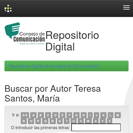
Skip
navigation
Repositorio
Digital
Repositorio Digital de Consejo de Comunicacion
Buscar por Autor Teresa
Santos, María
Ir a:
0-9
A
B
C
D
E
F
G
H
I
J
K
L
M
N
O
P
Q
R
S
T
U
V
W
X
Y
Z
O introducir las primeras letras: