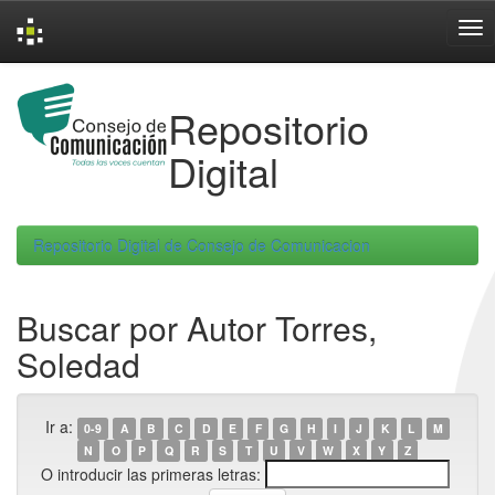
Skip
navigation
Repositorio
Digital
Repositorio Digital de Consejo de Comunicacion
Buscar por Autor Torres,
Soledad
Ir a:
0-9
A
B
C
D
E
F
G
H
I
J
K
L
M
N
O
P
Q
R
S
T
U
V
W
X
Y
Z
O introducir las primeras letras: