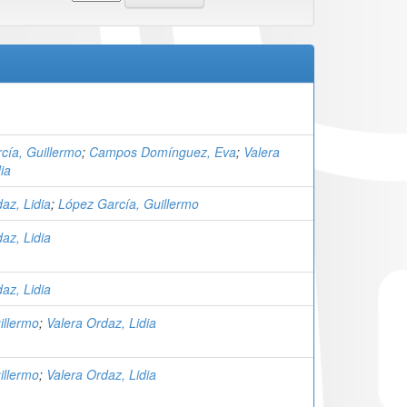
cía, Guillermo
;
Campos Domínguez, Eva
;
Valera
ia
az, Lidia
;
López García, Guillermo
az, Lidia
az, Lidia
illermo
;
Valera Ordaz, Lidia
illermo
;
Valera Ordaz, Lidia