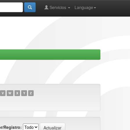
Servicios
Language
V
W
X
Y
Z
r/Registro: