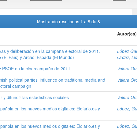
Mostrando resultados 1 a 8 de 8
Autor(es)
vas y deliberación en la campaña electoral de 2011.
López Gar
o (El País) y Arcadi Espada (El Mundo)
Ordaz, Lid
y PSOE en la cibercampaña de 2011
Valera Ord
h political parties' influence on traditional media and
Valera Ord
ctoral campaign
 y difundir las estadísticas sociales
Valera Ord
añola en los nuevos medios digitales: Eldiario.es y
López, Gu
añola en los nuevos medios digitales: Eldiario.es y
López, Gu