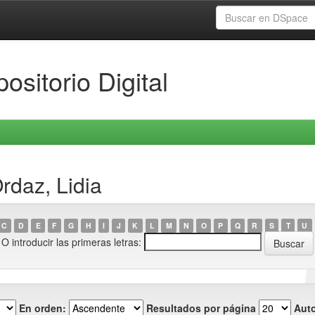
ositorio Digital
rdaz, Lidia
C
D
E
F
G
H
I
J
K
L
M
N
O
P
Q
R
S
T
U
O introducir las primeras letras:
En orden:
Resultados por página
Auto