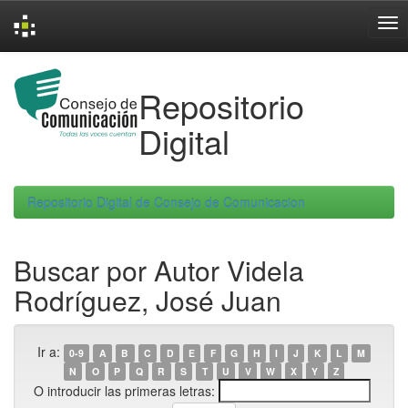
Skip
navigation
Repositorio
Digital
Repositorio Digital de Consejo de Comunicacion
Buscar por Autor Videla
Rodríguez, José Juan
Ir a:
0-9
A
B
C
D
E
F
G
H
I
J
K
L
M
N
O
P
Q
R
S
T
U
V
W
X
Y
Z
O introducir las primeras letras: