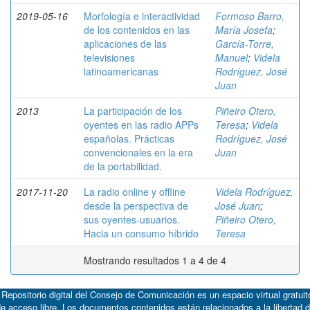
2019-05-16
Morfología e interactividad
Formoso Barro,
de los contenidos en las
María Josefa
;
aplicaciones de las
García-Torre,
televisiones
Manuel
;
Videla
latinoamericanas
Rodríguez, José
Juan
2013
La participación de los
Piñeiro Otero,
oyentes en las radio APPs
Teresa
;
Videla
españolas. Prácticas
Rodríguez, José
convencionales en la era
Juan
de la portabilidad.
2017-11-20
La radio online y offline
Videla Rodríguez,
desde la perspectiva de
José Juan
;
sus oyentes-usuarios.
Piñeiro Otero,
Hacia un consumo híbrido
Teresa
Mostrando resultados 1 a 4 de 4
 Repositorio digital del Consejo de Comunicación es un espacio virtual gratuit
e acceso libre. Los documentos contenidos están relacionados a la libertad 