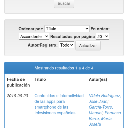
Ordenar por:
En orden:
Resultados por página
Autor/Registro:
Mostrando resultados 1 a 4 de 4
Fecha de
Título
Autor(es)
publicación
2016-06-23
Contenidos e interactividad
Videla Rodríguez,
de las apps para
José Juan
;
smartphone de las
García-Torre,
televisiones españolas
Manuel
;
Formoso
Barro, María
Josefa