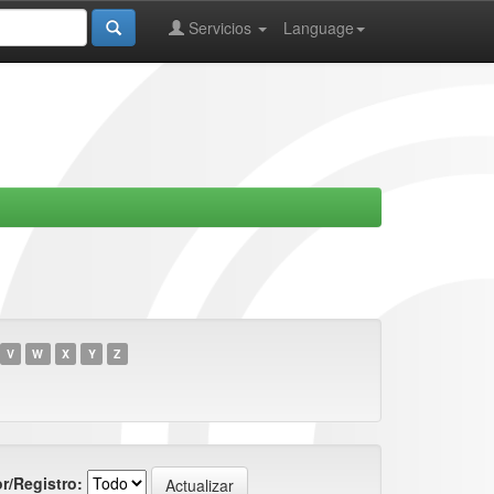
Servicios
Language
V
W
X
Y
Z
r/Registro: