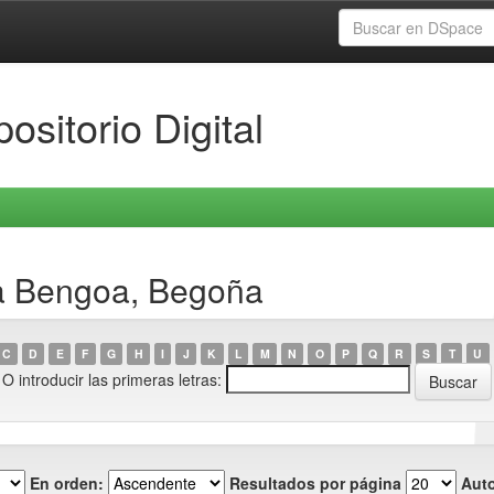
ositorio Digital
ea Bengoa, Begoña
C
D
E
F
G
H
I
J
K
L
M
N
O
P
Q
R
S
T
U
O introducir las primeras letras:
En orden:
Resultados por página
Auto