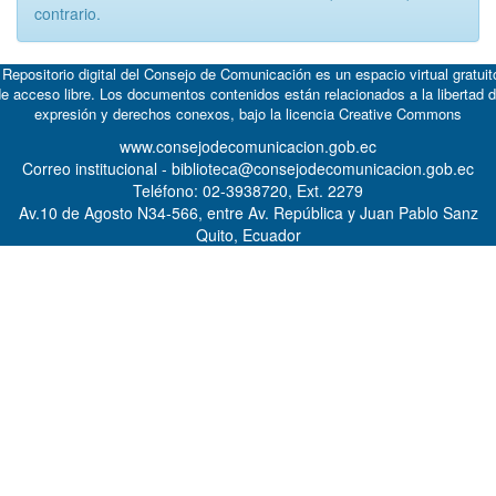
contrario.
 Repositorio digital del Consejo de Comunicación es un espacio virtual gratuit
e acceso libre. Los documentos contenidos están relacionados a la libertad 
expresión y derechos conexos, bajo la licencia
Creative Commons
www.consejodecomunicacion.gob.ec
Correo institucional - biblioteca@consejodecomunicacion.gob.ec
Teléfono: 02-3938720, Ext. 2279
Av.10 de Agosto N34-566, entre Av. República y Juan Pablo Sanz
Quito, Ecuador