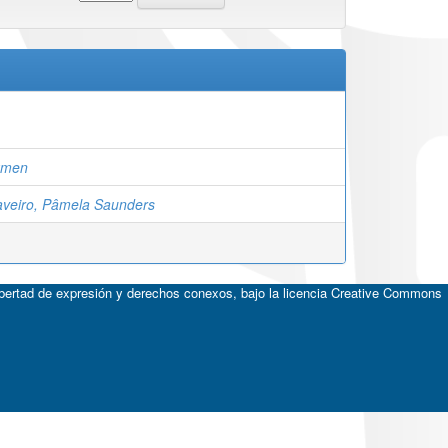
ikmen
veiro, Pâmela Saunders
ibertad de expresión y derechos conexos, bajo la licencia
Creative Commons