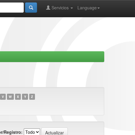
Servicios
Language
V
W
X
Y
Z
r/Registro: