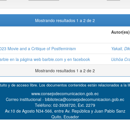
Mostrando resultados 1 a 2 de 2
Autor(es)
023 Movie and a Critique of Postfeminism
Yakali, D
arbie en la página web barbie.com y en facebook
Uchôa Cra
Mostrando resultados 1 a 2 de 2
atuito y de acceso libre. Los documentos contenidos están relacionados a la l
www.consejodecomunicacion.gob.ec
Correo institucional - biblioteca@consejodecomunicacion.gob.ec
Teléfono: 02-3938720, Ext. 2279
Av.10 de Agosto N34-566, entre Av. República y Juan Pablo Sanz
Quito, Ecuador