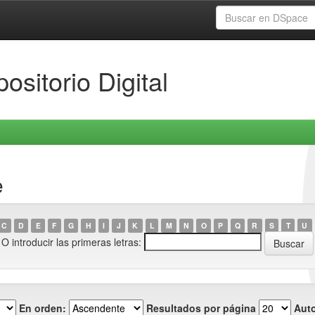
ositorio Digital
e
C
D
E
F
G
H
I
J
K
L
M
N
O
P
Q
R
S
T
U
O introducir las primeras letras:
En orden:
Resultados por página
Auto