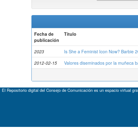
Fecha de
Título
publicación
2023
Is She a Feminist Icon Now? Barbie 2
2012-02-15
Valores diseminados por la muñeca b
El Repositorio digital del Consejo de Comunicación es un espacio virtual gr