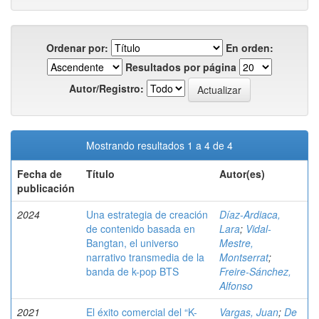
Ordenar por:
En orden:
Resultados por página
Autor/Registro:
Mostrando resultados 1 a 4 de 4
Fecha de
Título
Autor(es)
publicación
2024
Una estrategia de creación
Díaz-Ardiaca,
de contenido basada en
Lara
;
Vidal-
Bangtan, el universo
Mestre,
narrativo transmedia de la
Montserrat
;
banda de k-pop BTS
Freire-Sánchez,
Alfonso
2021
El éxito comercial del “K-
Vargas, Juan
;
De