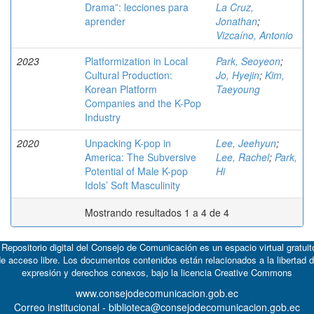
Drama”: lecciones para
La Cruz,
aprender
Jonathan
;
Vizcaíno, Antonio
2023
Platformization in Local
Park, Seoyeon
;
Cultural Production:
Jo, Hyejin
;
Kim,
Korean Platform
Taeyoung
Companies and the K-Pop
Industry
2020
Unpacking K-pop in
Lee, Jeehyun
;
America: The Subversive
Lee, Rachel
;
Park,
Potential of Male K-pop
Hi
Idols’ Soft Masculinity
Mostrando resultados 1 a 4 de 4
 Repositorio digital del Consejo de Comunicación es un espacio virtual gratuit
e acceso libre. Los documentos contenidos están relacionados a la libertad 
expresión y derechos conexos, bajo la licencia
Creative Commons
www.consejodecomunicacion.gob.ec
Correo institucional - biblioteca@consejodecomunicacion.gob.ec