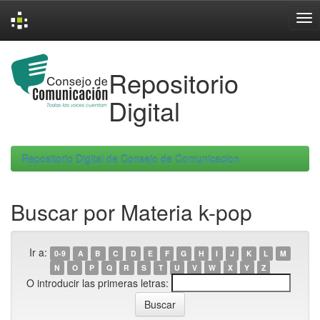
Skip
navigation
Repositorio
Digital
Repositorio Digital de Consejo de Comunicacion
Buscar por Materia k-pop
Ir a:
0-9
A
B
C
D
E
F
G
H
I
J
K
L
M
N
O
P
Q
R
S
T
U
V
W
X
Y
Z
O introducir las primeras letras: