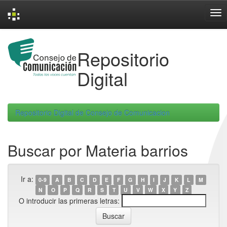
Skip
navigation
Repositorio
Digital
Repositorio Digital de Consejo de Comunicacion
Buscar por Materia barrios
Ir a:
0-9
A
B
C
D
E
F
G
H
I
J
K
L
M
N
O
P
Q
R
S
T
U
V
W
X
Y
Z
O introducir las primeras letras: