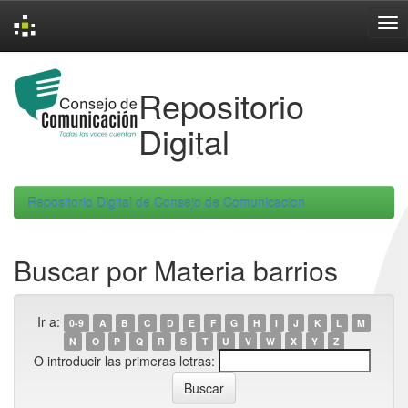
Skip
navigation
Repositorio
Digital
Repositorio Digital de Consejo de Comunicacion
Buscar por Materia barrios
Ir a:
0-9
A
B
C
D
E
F
G
H
I
J
K
L
M
N
O
P
Q
R
S
T
U
V
W
X
Y
Z
O introducir las primeras letras: